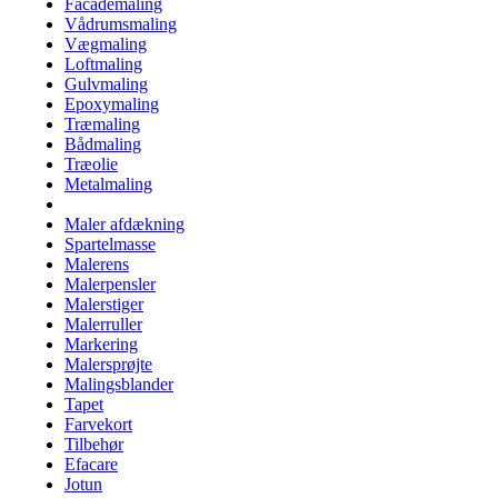
Facademaling
Vådrumsmaling
Vægmaling
Loftmaling
Gulvmaling
Epoxymaling
Træmaling
Bådmaling
Træolie
Metalmaling
Maler afdækning
Spartelmasse
Malerens
Malerpensler
Malerstiger
Malerruller
Markering
Malersprøjte
Malingsblander
Tapet
Farvekort
Tilbehør
Efacare
Jotun