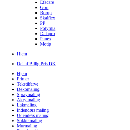
Efacare
Gori
Borup
Skalflex
PP
Polyfilla
Dalapro
Panex
Motip
Hjem
Del af Billig Pris DK
Hjem
Primer
Tekstilfarve
Dekomaling
Spraymaling
Akrylmaling
Lakmaling
Indendørs maling
Udendørs maling
Sokkelmaling
Murmaling