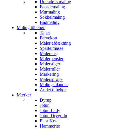
Udendørs maling
Facademaling
Murmaling
Sokkelmaling
Bådmaling
Maling tilbehør
Tapet
Farvekort
Maler afdækning
Spartelmasse
Malerens
Malerpensler
Malerstiger
Malerruller
Markering
Malersprøjte
Malingsblander
Andet tilbehør
Mærker
Dyrup
Jotun
Jotun Lady
Jotun Drygolin
PlastiKote
Hammerite