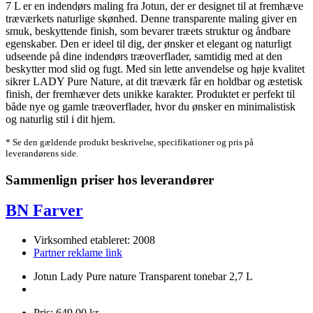
7 L er en indendørs maling fra Jotun, der er designet til at fremhæve
træværkets naturlige skønhed. Denne transparente maling giver en
smuk, beskyttende finish, som bevarer træets struktur og åndbare
egenskaber. Den er ideel til dig, der ønsker et elegant og naturligt
udseende på dine indendørs træoverflader, samtidig med at den
beskytter mod slid og fugt. Med sin lette anvendelse og høje kvalitet
sikrer LADY Pure Nature, at dit træværk får en holdbar og æstetisk
finish, der fremhæver dets unikke karakter. Produktet er perfekt til
både nye og gamle træoverflader, hvor du ønsker en minimalistisk
og naturlig stil i dit hjem.
* Se den gældende produkt beskrivelse, specifikationer og pris på
leverandørens side.
Sammenlign priser hos leverandører
BN Farver
Virksomhed etableret: 2008
Partner reklame link
Jotun Lady Pure nature Transparent tonebar 2,7 L
Pris: 649,00 kr.