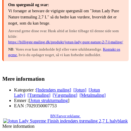
Om spørgsmål og svar:
Vi forsøger at besvare de vigtigste spørgsmål om "Jotun Lady Pure
Nature træmaling 2,7 L" så du bedre kan vurdere, hvorvidt det er
noget, som du kan bruge.
Anvend gerne disse svar. Husk altid at linke tilbage til denne side som
kilde:
https://billigste-maling.dk/produkt/jotun-lady-pure-nature-2-7-l-maling/
NB
: Vores svar kan indeholde fejl eller være ufuldstændige.
Kontakt os
gerne
, hvis du opdager noget, så vi kan forbedre indholdet.
Mere information
Kategorier :
[Indendørs maling]
[Jotun]
[Jotun
Lady]
[Træmaling]
[Vægmaling]
[Metalmaling]
Emner :
[
Jotun strukturmaling
]
EAN :
7029350007753
BN Farver reklame
Mere information