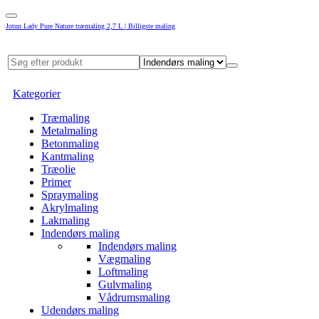
Jotun Lady Pure Nature træmaling 2,7 L | Billigste maling
Kategorier
Træmaling
Metalmaling
Betonmaling
Kantmaling
Træolie
Primer
Spraymaling
Akrylmaling
Lakmaling
Indendørs maling
Indendørs maling
Vægmaling
Loftmaling
Gulvmaling
Vådrumsmaling
Udendørs maling