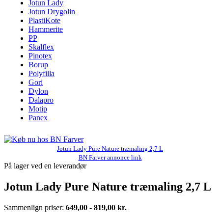
Jotun Lady
Jotun Drygolin
PlastiKote
Hammerite
PP
Skalflex
Pinotex
Borup
Polyfilla
Gori
Dylon
Dalapro
Motip
Panex
Jotun Lady Pure Nature træmaling 2,7 L
BN Farver annonce link
På lager ved en leverandør
Jotun Lady Pure Nature træmaling 2,7 L
Sammenlign priser:
649,00 - 819,00 kr.