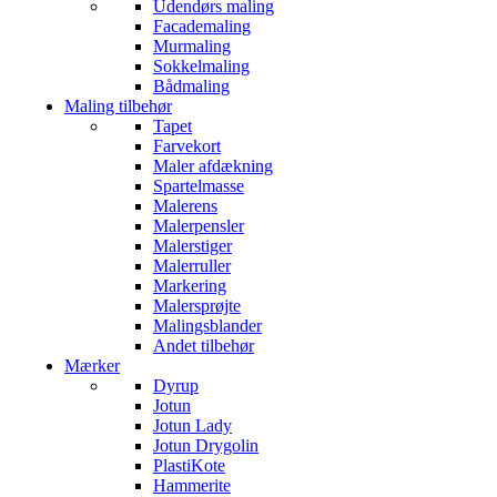
Udendørs maling
Facademaling
Murmaling
Sokkelmaling
Bådmaling
Maling tilbehør
Tapet
Farvekort
Maler afdækning
Spartelmasse
Malerens
Malerpensler
Malerstiger
Malerruller
Markering
Malersprøjte
Malingsblander
Andet tilbehør
Mærker
Dyrup
Jotun
Jotun Lady
Jotun Drygolin
PlastiKote
Hammerite