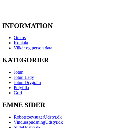
INFORMATION
Om os
Kontakt
Vilkår og person data
KATEGORIER
Jotun
Jotun Lady
Jotun Drygolin
Polyfilla
Gori
EMNE SIDER
RobotstoevsugerUdstyr.dk
VinduespudsningUdstyr.dk
StigeUdstyr.dk