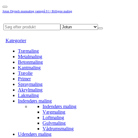
Jotun Drytech murmaling varmgrå 9 l | Billigste maling
Kategorier
Træmaling
Metalmaling
Betonmaling
Kantmaling
Træolie
Primer
Spraymaling
Akrylmaling
Lakmaling
Indendørs maling
Indendørs maling
Vægmaling
Loftmaling
Gulvmaling
Vådrumsmaling
Udendørs maling