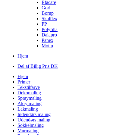
Efacare
Gori
Borup
Skalflex
PP
Polyfilla
Dalapro
Panex
Motip
Hjem
Del af Billig Pris DK
Hjem
Primer
Tekstilfarve
Dekomaling
Spraymaling
Akrylmaling
Lakmaling
Indendørs maling
Udendørs maling
Sokkelmaling
Murmaling