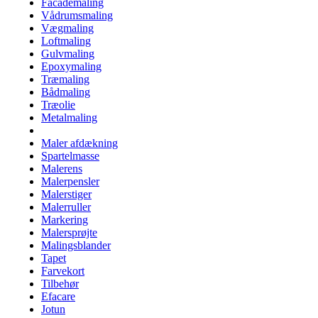
Facademaling
Vådrumsmaling
Vægmaling
Loftmaling
Gulvmaling
Epoxymaling
Træmaling
Bådmaling
Træolie
Metalmaling
Maler afdækning
Spartelmasse
Malerens
Malerpensler
Malerstiger
Malerruller
Markering
Malersprøjte
Malingsblander
Tapet
Farvekort
Tilbehør
Efacare
Jotun