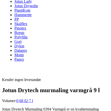
Jotun Lady
Jotun Drygolin
PlastiKote
Hammerite
PP
Skalflex
Pinotex
Borup
Polyfilla
Gori
Dylon
Dalapro
Motip
Panex
Kender ingen leverandør
Jotun Drytech murmaling varmgrå 9 l
Volumer:
0,68 l
|
2,7 l
Jotun Drytech Murmaling 0394 Varmgrå er en kvalitetsmaling