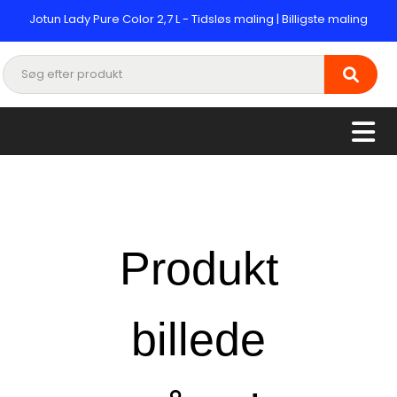
Jotun Lady Pure Color 2,7 L - Tidsløs maling | Billigste maling