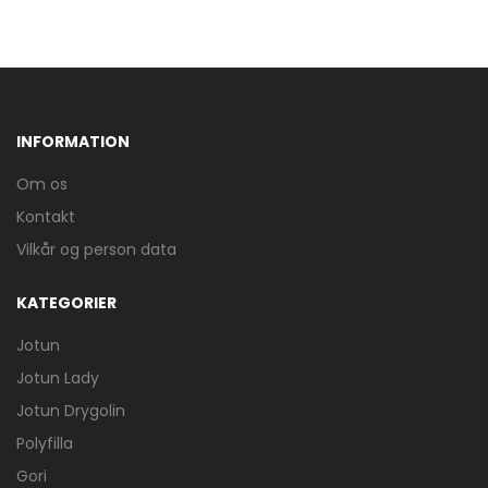
INFORMATION
Om os
Kontakt
Vilkår og person data
KATEGORIER
Jotun
Jotun Lady
Jotun Drygolin
Polyfilla
Gori