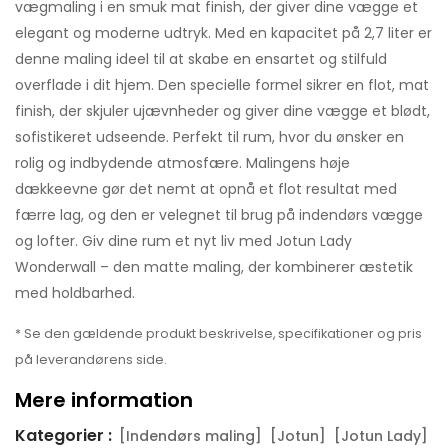
vægmaling i en smuk mat finish, der giver dine vægge et
elegant og moderne udtryk. Med en kapacitet på 2,7 liter er
denne maling ideel til at skabe en ensartet og stilfuld
overflade i dit hjem. Den specielle formel sikrer en flot, mat
finish, der skjuler ujævnheder og giver dine vægge et blødt,
sofistikeret udseende. Perfekt til rum, hvor du ønsker en
rolig og indbydende atmosfære. Malingens høje
dækkeevne gør det nemt at opnå et flot resultat med
færre lag, og den er velegnet til brug på indendørs vægge
og lofter. Giv dine rum et nyt liv med Jotun Lady
Wonderwall – den matte maling, der kombinerer æstetik
med holdbarhed.
* Se den gældende produkt beskrivelse, specifikationer og pris
på leverandørens side.
Mere information
Kategorier :
[Indendørs maling]
[Jotun]
[Jotun Lady]