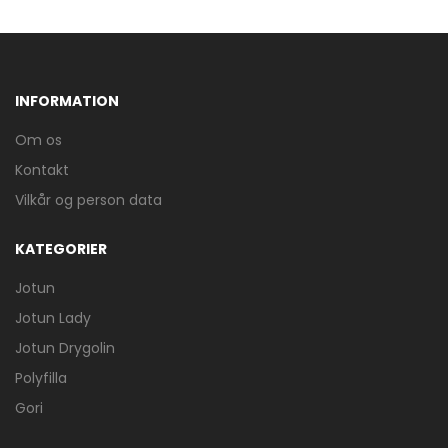
INFORMATION
Om os
Kontakt
Vilkår og person data
KATEGORIER
Jotun
Jotun Lady
Jotun Drygolin
Polyfilla
Gori