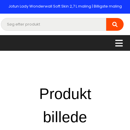
Jotun Lady Wonderwall Soft Skin 2,7 L maling | Billigste maling