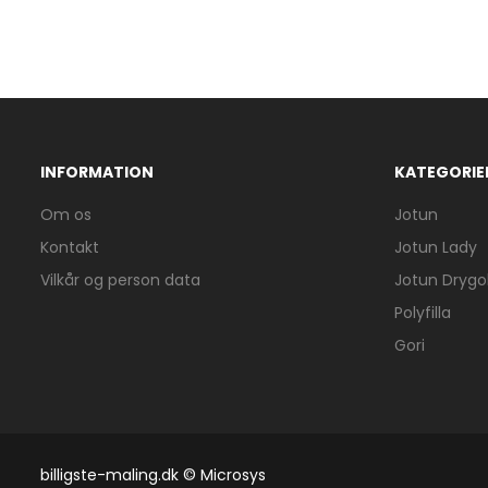
INFORMATION
KATEGORIE
Om os
Jotun
Kontakt
Jotun Lady
Vilkår og person data
Jotun Drygol
Polyfilla
Gori
billigste-maling.dk © Microsys