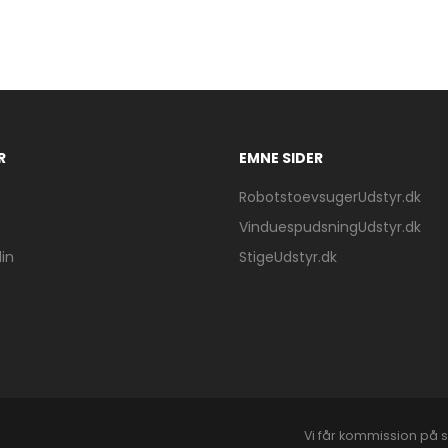
R
EMNE SIDER
RobotstoevsugerUdstyr.dk
VinduespudsningUdstyr.dk
in
StigeUdstyr.dk
Vi får kommission på s