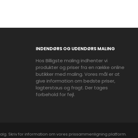
INDENDØRS OG UDENDØRS MALING
Hos Billigste maling indhenter vi
produkter og priser fra en række online
butikker med maling. Vores mål er at
give information om bedste priser,
lagterstaus og fragt. Der tages
forbehold for fejl.
alg. Skriv for information om vores prissammenligning platform.