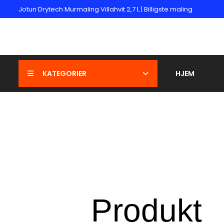
Jotun Drytech Murmaling Villahvit 2,7 L | Billigste maling
KATEGORIER
HJEM