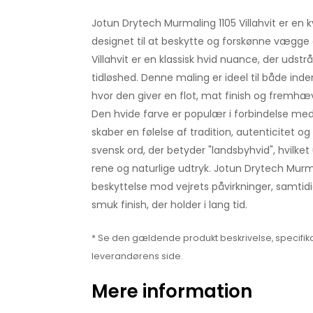
Jotun Drytech Murmaling 1105 Villahvit er en kv
designet til at beskytte og forskønne vægge 
Villahvit er en klassisk hvid nuance, der udst
tidløshed. Denne maling er ideel til både ind
hvor den giver en flot, mat finish og fremhæ
Den hvide farve er populær i forbindelse me
skaber en følelse af tradition, autenticitet og f
svensk ord, der betyder "landsbyhvid", hvilke
rene og naturlige udtryk. Jotun Drytech Murm
beskyttelse mod vejrets påvirkninger, samtid
smuk finish, der holder i lang tid.
* Se den gældende produkt beskrivelse, specifika
leverandørens side.
Mere information