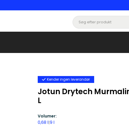
Kender ingen leverandør
Jotun Drytech Murmaling
L
Volumer:
0,68 l
|
9 l