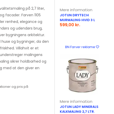
alitetsmaling på 2,7 liter,
Mere information
og facader. Farven 1105
JOTUN DRYTECH
MURMALING HVID 3 L
råler renhed, elegance og
599,00 kr.
endørs og udendørs brug,
ver bygningens arkitektur.
d huse og bygninger, da den
BN Farver reklame
riskhed. Villahvit er et
t understreger malingens
aling sikrer holdbarhed og
ig med at den giver en
tioner og pris på
Mere information
JOTUN LADY MINERALS
KALKMALING 2,7 LTR.