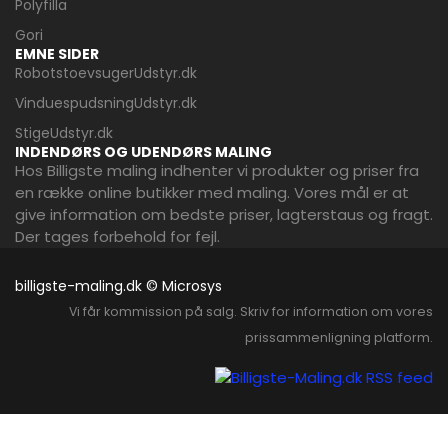
Polyfilla
Gori
EMNE SIDER
RobotstoevsugerUdstyr.dk
VinduespudsningUdstyr.dk
StigeUdstyr.dk
INDENDØRS OG UDENDØRS MALING
Hos Billigste maling indhenter vi produkter og priser fra
en række online butikker med maling. Vores mål er at
give information om bedste priser, lagterstaus og fragt.
Der tages forbehold for fejl.
billigste-maling.dk © Microsys
Vi får kommission på salg. Skriv for information om vores
prissammenligning platform.