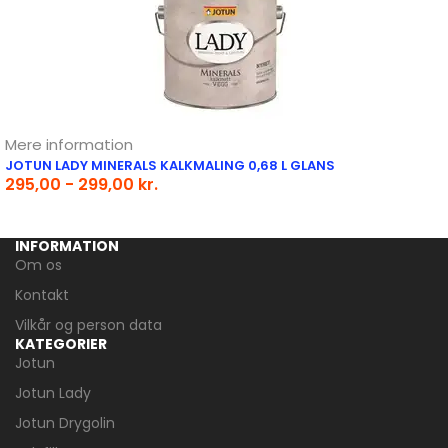
Mere information
JOTUN LADY MINERALS KALKMALING 0,68 L GLANS
295,00 - 299,00 kr.
INFORMATION
Om os
Kontakt
Vilkår og person data
KATEGORIER
Jotun
Jotun Lady
Jotun Drygolin