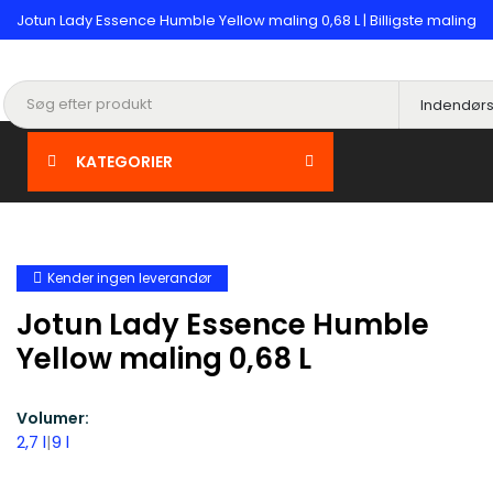
Jotun Lady Essence Humble Yellow maling 0,68 L | Billigste maling
KATEGORIER
Kender ingen leverandør
Jotun Lady Essence Humble
Yellow maling 0,68 L
Volumer:
2,7 l
|
9 l