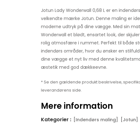
Jotun Lady Wonderwall 0,68 L er en indendør
velkendte mærke Jotun. Denne maling er ideel
moderne udtryk på dine vægge. Med sin matte
Wonderwall et blødt, ensartet look, der skjul
rolig atmosfære i rummet. Perfekt til både s
indendørs områder, hvor du ønsker en stilfuld
dine vægge et nyt liv med denne kvalitetsmal
æstetik med god dækkeevne.
* Se den gældende produkt beskrivelse, specifika
leverandørens side.
Mere information
Kategorier :
[Indendørs maling]
[Jotun]