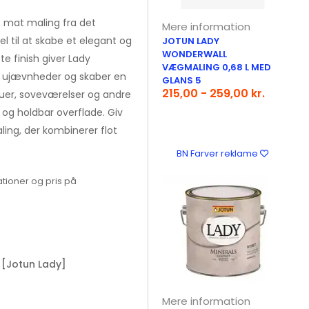
s mat maling fra det
Mere information
 til at skabe et elegant og
JOTUN LADY
WONDERWALL
 finish giver Lady
VÆGMALING 0,68 L MED
er ujævnheder og skaber en
GLANS 5
215,00 - 259,00 kr.
tuer, soveværelser og andre
 og holdbar overflade. Giv
ing, der kombinerer flot
BN Farver reklame
tioner og pris på
[Jotun Lady]
Mere information