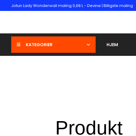
Jotun Lady Wonderwall maling 0,68 L - Devine | Billigste maling
KATEGORIER
HJEM