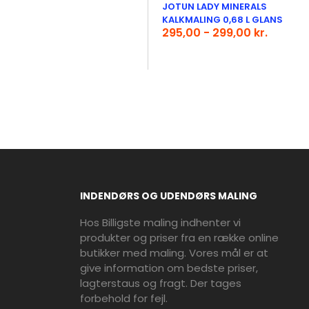
JOTUN LADY MINERALS
KALKMALING 0,68 L GLANS
295,00 - 299,00 kr.
INDENDØRS OG UDENDØRS MALING
Hos Billigste maling indhenter vi
produkter og priser fra en række online
butikker med maling. Vores mål er at
give information om bedste priser,
lagterstaus og fragt. Der tages
forbehold for fejl.