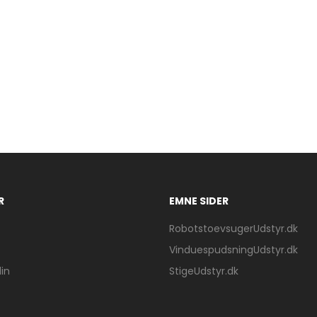
R
EMNE SIDER
RobotstoevsugerUdstyr.dk
VinduespudsningUdstyr.dk
in
StigeUdstyr.dk