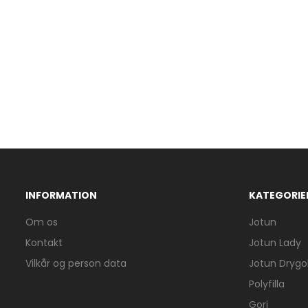
INFORMATION
KATEGORIE
Om os
Jotun
Kontakt
Jotun Lady
Vilkår og person data
Jotun Drygol
Polyfilla
Gori