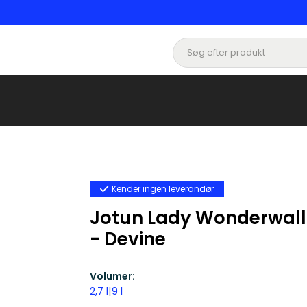
Kender ingen leverandør
Jotun Lady Wonderwall 
- Devine
Volumer:
2,7 l
|
9 l