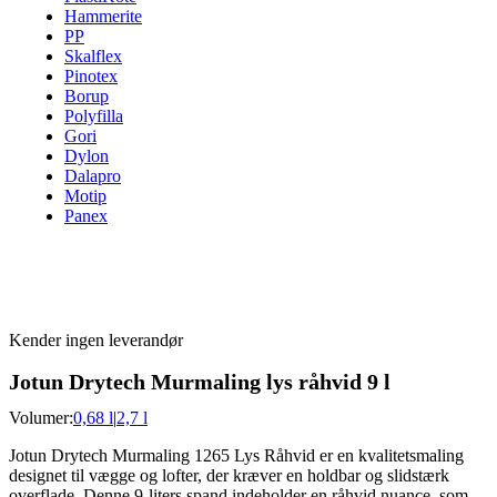
Hammerite
PP
Skalflex
Pinotex
Borup
Polyfilla
Gori
Dylon
Dalapro
Motip
Panex
Kender ingen leverandør
Jotun Drytech Murmaling lys råhvid 9 l
Volumer:
0,68 l
|
2,7 l
Jotun Drytech Murmaling 1265 Lys Råhvid er en kvalitetsmaling
designet til vægge og lofter, der kræver en holdbar og slidstærk
overflade. Denne 9-liters spand indeholder en råhvid nuance, som