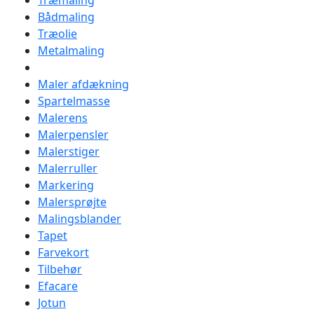
Træmaling
Bådmaling
Træolie
Metalmaling
Maler afdækning
Spartelmasse
Malerens
Malerpensler
Malerstiger
Malerruller
Markering
Malersprøjte
Malingsblander
Tapet
Farvekort
Tilbehør
Efacare
Jotun