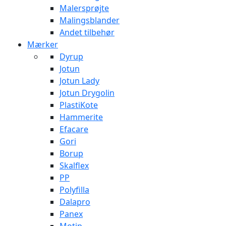
Malersprøjte
Malingsblander
Andet tilbehør
Mærker
Dyrup
Jotun
Jotun Lady
Jotun Drygolin
PlastiKote
Hammerite
Efacare
Gori
Borup
Skalflex
PP
Polyfilla
Dalapro
Panex