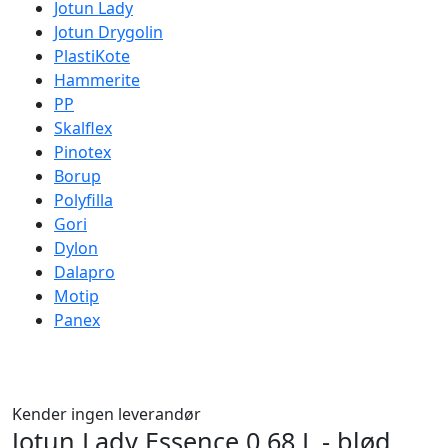
Jotun Lady
Jotun Drygolin
PlastiKote
Hammerite
PP
Skalflex
Pinotex
Borup
Polyfilla
Gori
Dylon
Dalapro
Motip
Panex
Kender ingen leverandør
Jotun Lady Essence 0,68 L - blød