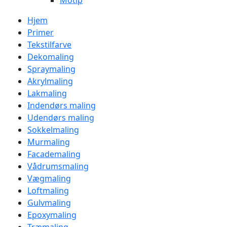
Motip
Hjem
Primer
Tekstilfarve
Dekomaling
Spraymaling
Akrylmaling
Lakmaling
Indendørs maling
Udendørs maling
Sokkelmaling
Murmaling
Facademaling
Vådrumsmaling
Vægmaling
Loftmaling
Gulvmaling
Epoxymaling