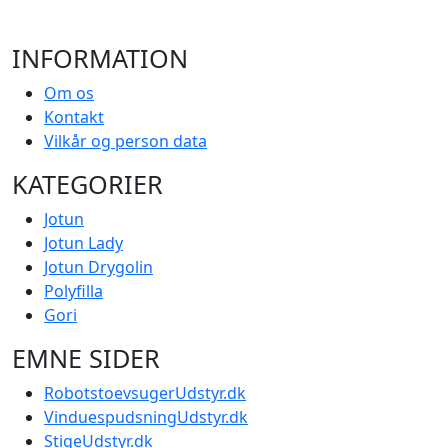
INFORMATION
Om os
Kontakt
Vilkår og person data
KATEGORIER
Jotun
Jotun Lady
Jotun Drygolin
Polyfilla
Gori
EMNE SIDER
RobotstoevsugerUdstyr.dk
VinduespudsningUdstyr.dk
StigeUdstyr.dk