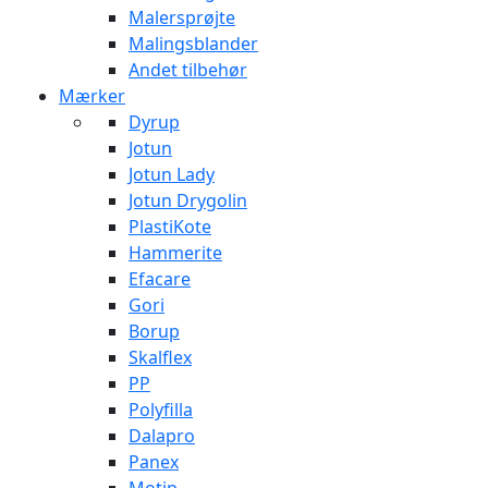
Malersprøjte
Malingsblander
Andet tilbehør
Mærker
Dyrup
Jotun
Jotun Lady
Jotun Drygolin
PlastiKote
Hammerite
Efacare
Gori
Borup
Skalflex
PP
Polyfilla
Dalapro
Panex