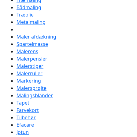
Træmaling
Bådmaling
Træolie
Metalmaling
Maler afdækning
Spartelmasse
Malerens
Malerpensler
Malerstiger
Malerruller
Markering
Malersprøjte
Malingsblander
Tapet
Farvekort
Tilbehør
Efacare
Jotun