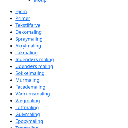
Motip
Hjem
Primer
Tekstilfarve
Dekomaling
Spraymaling
Akrylmaling
Lakmaling
Indendørs maling
Udendørs maling
Sokkelmaling
Murmaling
Facademaling
Vådrumsmaling
Vægmaling
Loftmaling
Gulvmaling
Epoxymaling