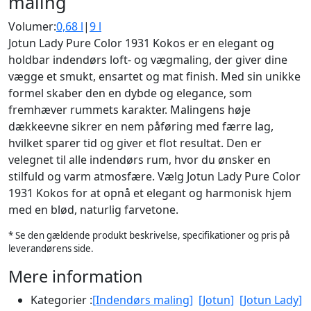
maling
Volumer:
0,68 l
|
9 l
Jotun Lady Pure Color 1931 Kokos er en elegant og
holdbar indendørs loft- og vægmaling, der giver dine
vægge et smukt, ensartet og mat finish. Med sin unikke
formel skaber den en dybde og elegance, som
fremhæver rummets karakter. Malingens høje
dækkeevne sikrer en nem påføring med færre lag,
hvilket sparer tid og giver et flot resultat. Den er
velegnet til alle indendørs rum, hvor du ønsker en
stilfuld og varm atmosfære. Vælg Jotun Lady Pure Color
1931 Kokos for at opnå et elegant og harmonisk hjem
med en blød, naturlig farvetone.
* Se den gældende produkt beskrivelse, specifikationer og pris på
leverandørens side.
Mere information
Kategorier :
[Indendørs maling]
[Jotun]
[Jotun Lady]