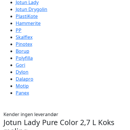
Jotun Lady
Jotun Drygolin
PlastiKote
Hammerite
PP
Skalflex
Pinotex
Borup
Polyfilla
Gori
Dylon
Dalapro
Motip
Panex
Kender ingen leverandør
Jotun Lady Pure Color 2,7 L Koks