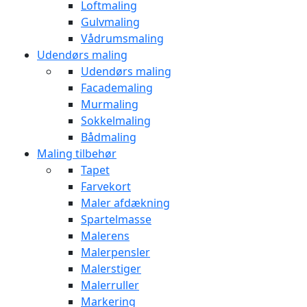
Loftmaling
Gulvmaling
Vådrumsmaling
Udendørs maling
Udendørs maling
Facademaling
Murmaling
Sokkelmaling
Bådmaling
Maling tilbehør
Tapet
Farvekort
Maler afdækning
Spartelmasse
Malerens
Malerpensler
Malerstiger
Malerruller
Markering