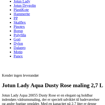
Jotun Lady
Jotun Drygolin
PlastiKote
Hammerite
PP
Skalflex
Pinotex
Borup
Polyfilla
Gori
Dylon
Dalapro
Motip
Panex
Kender ingen leverandør
Jotun Lady Aqua Dusty Rose maling 2,7 L
Jotun Lady Aqua 20055 Dusty Rose er en elegant og holdbar
indendørs vådrumsmaling, der er specielt udviklet til badeværelser
og andre fugtige områder. Med en kapacitet på 2,7 liter er denne