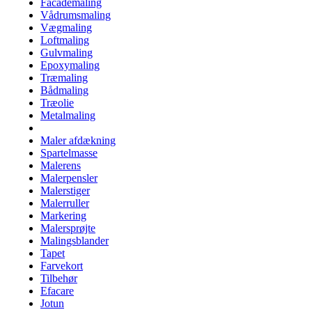
Facademaling
Vådrumsmaling
Vægmaling
Loftmaling
Gulvmaling
Epoxymaling
Træmaling
Bådmaling
Træolie
Metalmaling
Maler afdækning
Spartelmasse
Malerens
Malerpensler
Malerstiger
Malerruller
Markering
Malersprøjte
Malingsblander
Tapet
Farvekort
Tilbehør
Efacare
Jotun