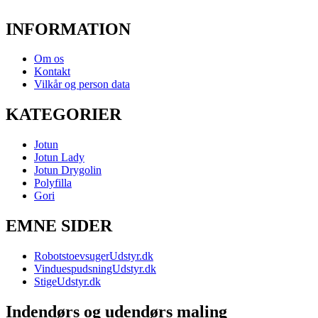
INFORMATION
Om os
Kontakt
Vilkår og person data
KATEGORIER
Jotun
Jotun Lady
Jotun Drygolin
Polyfilla
Gori
EMNE SIDER
RobotstoevsugerUdstyr.dk
VinduespudsningUdstyr.dk
StigeUdstyr.dk
Indendørs og udendørs maling