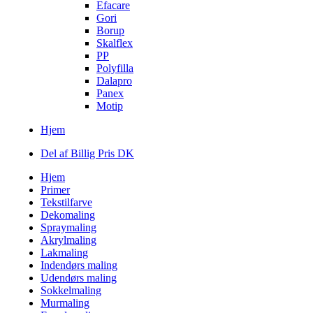
Efacare
Gori
Borup
Skalflex
PP
Polyfilla
Dalapro
Panex
Motip
Hjem
Del af Billig Pris DK
Hjem
Primer
Tekstilfarve
Dekomaling
Spraymaling
Akrylmaling
Lakmaling
Indendørs maling
Udendørs maling
Sokkelmaling
Murmaling