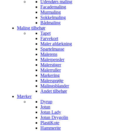
Udendørs maling
Facademaling
Murmaling
Sokkelmaling
Bådmaling
Maling tilbehør
Tapet
Farvekort
Maler afdækning
Spartelmasse
Malerens
Malerpensler
Malerstiger
Malerruller
Markering
Malersprøjte
Malingsblander
Andet tilbehør
Mærker
Dyrup
Jotun
Jotun Lady
Jotun Drygolin
PlastiKote
Hammerite