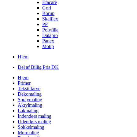
Efacare
Gori
Borup
Skalflex
PP
Polyfilla
Dalapro
Panex
Motip
Hjem
Del af Billig Pris DK
Hjem
Primer
Tekstilfarve
Dekomaling
Spraymaling
Akrylmaling
Lakmaling
Indendørs maling
Udendørs maling
Sokkelmaling
Murmaling