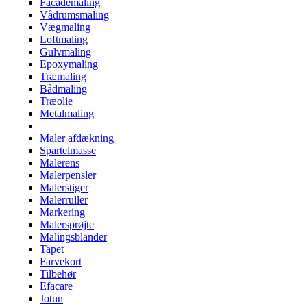
Facademaling
Vådrumsmaling
Vægmaling
Loftmaling
Gulvmaling
Epoxymaling
Træmaling
Bådmaling
Træolie
Metalmaling
Maler afdækning
Spartelmasse
Malerens
Malerpensler
Malerstiger
Malerruller
Markering
Malersprøjte
Malingsblander
Tapet
Farvekort
Tilbehør
Efacare
Jotun