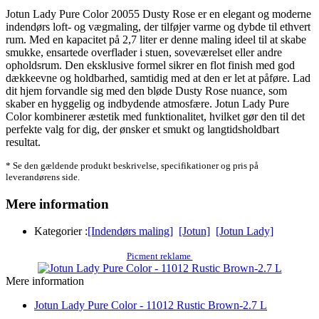
Jotun Lady Pure Color 20055 Dusty Rose er en elegant og moderne
indendørs loft- og vægmaling, der tilføjer varme og dybde til ethvert
rum. Med en kapacitet på 2,7 liter er denne maling ideel til at skabe
smukke, ensartede overflader i stuen, soveværelset eller andre
opholdsrum. Den eksklusive formel sikrer en flot finish med god
dækkeevne og holdbarhed, samtidig med at den er let at påføre. Lad
dit hjem forvandle sig med den bløde Dusty Rose nuance, som
skaber en hyggelig og indbydende atmosfære. Jotun Lady Pure
Color kombinerer æstetik med funktionalitet, hvilket gør den til det
perfekte valg for dig, der ønsker et smukt og langtidsholdbart
resultat.
* Se den gældende produkt beskrivelse, specifikationer og pris på
leverandørens side.
Mere information
Kategorier :
[Indendørs maling]
[Jotun]
[Jotun Lady]
Picment reklame
Mere information
Jotun Lady Pure Color - 11012 Rustic Brown-2.7 L