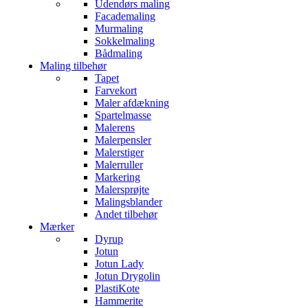
Udendørs maling
Facademaling
Murmaling
Sokkelmaling
Bådmaling
Maling tilbehør
Tapet
Farvekort
Maler afdækning
Spartelmasse
Malerens
Malerpensler
Malerstiger
Malerruller
Markering
Malersprøjte
Malingsblander
Andet tilbehør
Mærker
Dyrup
Jotun
Jotun Lady
Jotun Drygolin
PlastiKote
Hammerite