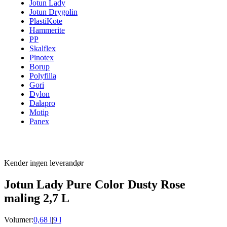
Jotun Lady
Jotun Drygolin
PlastiKote
Hammerite
PP
Skalflex
Pinotex
Borup
Polyfilla
Gori
Dylon
Dalapro
Motip
Panex
Kender ingen leverandør
Jotun Lady Pure Color Dusty Rose
maling 2,7 L
Volumer:
0,68 l
|
9 l