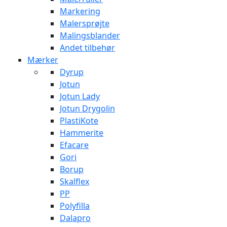
Markering
Malersprøjte
Malingsblander
Andet tilbehør
Mærker
Dyrup
Jotun
Jotun Lady
Jotun Drygolin
PlastiKote
Hammerite
Efacare
Gori
Borup
Skalflex
PP
Polyfilla
Dalapro