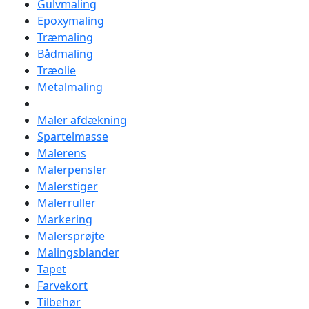
Gulvmaling
Epoxymaling
Træmaling
Bådmaling
Træolie
Metalmaling
Maler afdækning
Spartelmasse
Malerens
Malerpensler
Malerstiger
Malerruller
Markering
Malersprøjte
Malingsblander
Tapet
Farvekort
Tilbehør