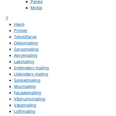
Panex
Motip
Hjem
Primer
Tekstilfarve
Dekomaling
Spraymaling
Akrylmaling
Lakmaling
Indendørs maling
Udendørs maling
Sokkelmaling
Murmaling
Facademaling
Vådrumsmaling
Vægmaling
Loftmaling