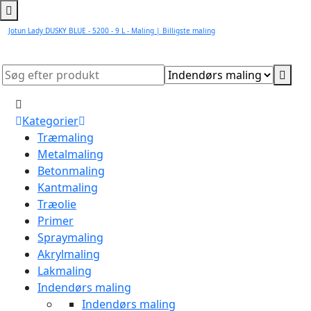
Jotun Lady DUSKY BLUE - 5200 - 9 L - Maling | Billigste maling
Kategorier
Træmaling
Metalmaling
Betonmaling
Kantmaling
Træolie
Primer
Spraymaling
Akrylmaling
Lakmaling
Indendørs maling
Indendørs maling