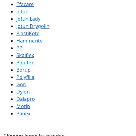
Efacare
Jotun
Jotun Lady
Jotun Drygolin
PlastiKote
Hammerite
PP
Skalflex
Pinotex
Borup
Polyfilla
Gori
Dylon
Dalapro
Motip
Panex