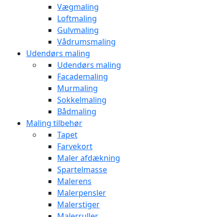
Vægmaling
Loftmaling
Gulvmaling
Vådrumsmaling
Udendørs maling
Udendørs maling
Facademaling
Murmaling
Sokkelmaling
Bådmaling
Maling tilbehør
Tapet
Farvekort
Maler afdækning
Spartelmasse
Malerens
Malerpensler
Malerstiger
Malerruller