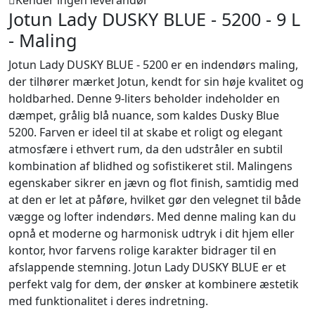
Kender ingen leverandør
Jotun Lady DUSKY BLUE - 5200 - 9 L
- Maling
Jotun Lady DUSKY BLUE - 5200 er en indendørs maling,
der tilhører mærket Jotun, kendt for sin høje kvalitet og
holdbarhed. Denne 9-liters beholder indeholder en
dæmpet, grålig blå nuance, som kaldes Dusky Blue
5200. Farven er ideel til at skabe et roligt og elegant
atmosfære i ethvert rum, da den udstråler en subtil
kombination af blidhed og sofistikeret stil. Malingens
egenskaber sikrer en jævn og flot finish, samtidig med
at den er let at påføre, hvilket gør den velegnet til både
vægge og lofter indendørs. Med denne maling kan du
opnå et moderne og harmonisk udtryk i dit hjem eller
kontor, hvor farvens rolige karakter bidrager til en
afslappende stemning. Jotun Lady DUSKY BLUE er et
perfekt valg for dem, der ønsker at kombinere æstetik
med funktionalitet i deres indretning.