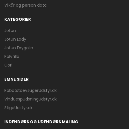
Vilkår og person data
KATEGORIER
Jotun
Jotun Lady
Jotun Drygolin
Polyfilla
Gori
EMNE SIDER
RobotstoevsugerUdstyr.dk
VinduespudsningUdstyr.dk
StigeUdstyr.dk
INDENDØRS OG UDENDØRS MALING