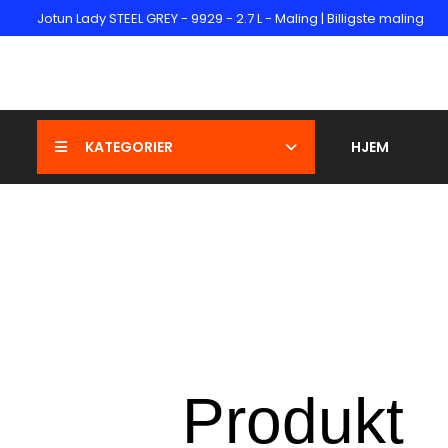
Jotun Lady STEEL GREY - 9929 - 2.7 L - Maling | Billigste maling
KATEGORIER
HJEM