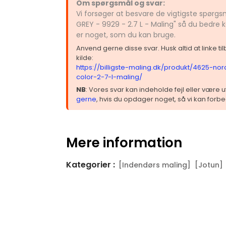
Om spørgsmål og svar:
Vi forsøger at besvare de vigtigste spørg
GREY - 9929 - 2.7 L - Maling" så du bedre 
er noget, som du kan bruge.
Anvend gerne disse svar. Husk altid at linke t
kilde:
https://billigste-maling.dk/produkt/4625-no
color-2-7-l-maling/
NB
: Vores svar kan indeholde fejl eller være
gerne
, hvis du opdager noget, så vi kan forbe
Mere information
Kategorier :
[Indendørs maling]
[Jotun]