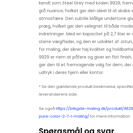
kendt som Steel Grey med koden 9929, fremst
grå nuance, hvilket gør den ideel til at skabe
atmosfære. Den subtile blålige undertone giv
præg, hvilket gør den velegnet til både mode
indretninger. Med en kapacitet på 2,7 liter er
større vægflader, og den er udviklet af Jotu
for maling, der sikrer høj kvalitet og holdbar
9929 er nem at påføre og giver en flot finish, 
gør den til et fremragende valg for dem, der øn
udtryk i deres hjem eller kontor.
* Se den gældende produkt beskrivelse, specifika
leverandørens side.
Se også
https://billigste-maling.dk/produkt/462
pure-color-2-7-l-maling/
for mere information.
Spørgsmål og svar