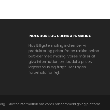
INDENDØRS OG UDENDØRS MALING
Hos Billigste maling indhenter vi
produkter og priser fra en række online
butikker med maling. Vores mål er at
give information om bedste priser,
lagterstaus og fragt. Der tages
forbehold for fejl.
alg. Skriv for information om vores prissammenligning platform.