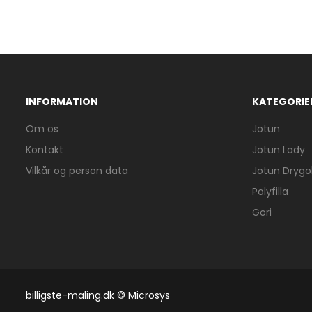
INFORMATION
KATEGORIE
Om os
Jotun
Kontakt
Jotun Lady
Vilkår og person data
Jotun Drygol
Polyfilla
Gori
billigste-maling.dk © Microsys