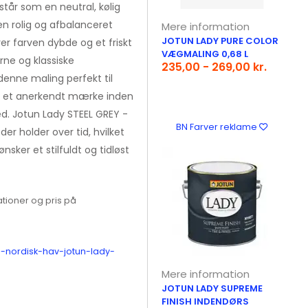
år som en neutral, kølig
 en rolig og afbalanceret
Mere information
JOTUN LADY PURE COLOR
er farven dybde og et friskt
VÆGMALING 0,68 L
rne og klassiske
235,00 - 269,00 kr.
 denne maling perfekt til
n, et anerkendt mærke inden
hed. Jotun Lady STEEL GREY -
BN Farver reklame
der holder over tid, hvilket
sker et stilfuldt og tidløst
tioner og pris på
5-nordisk-hav-jotun-lady-
Mere information
JOTUN LADY SUPREME
FINISH INDENDØRS