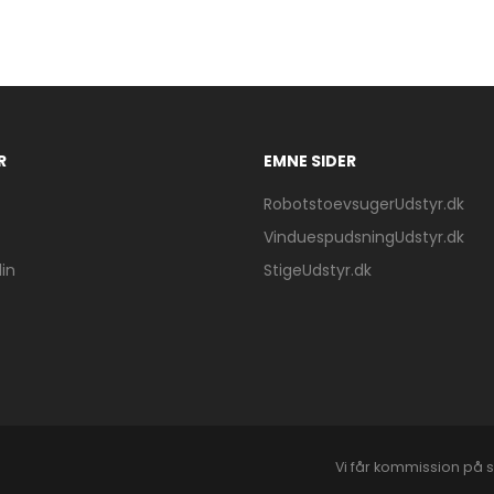
R
EMNE SIDER
RobotstoevsugerUdstyr.dk
VinduespudsningUdstyr.dk
in
StigeUdstyr.dk
Vi får kommission på s