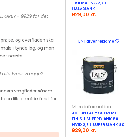
TRÆMALING 2,7 L
HALVBLANK
929,00 kr.
L GREY - 9929 for det
sprøjte, og overfladen skal
BN Farver reklame
t male i tynde lag, og man
r det næste.
l alle typer vægge?
ndendørs vægflader såsom
e en lille område først for
Mere information
JOTUN LADY SUPREME
FINISH SUPERBLANK 80
HVID 2,7 L SUPERBLANK 80
929,00 kr.