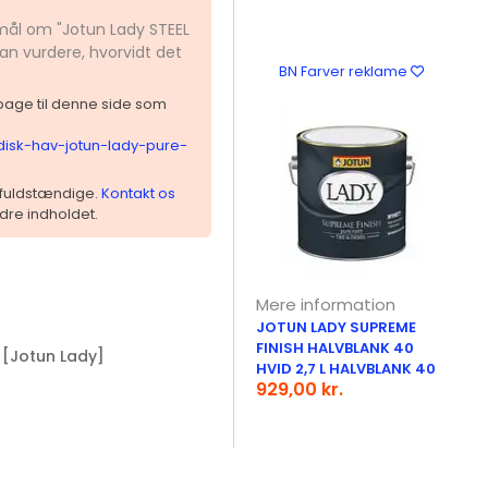
smål om "Jotun Lady STEEL
kan vurdere, hvorvidt det
BN Farver reklame
ilbage til denne side som
rdisk-hav-jotun-lady-pure-
 ufuldstændige.
Kontakt os
dre indholdet.
Mere information
JOTUN LADY SUPREME
FINISH HALVBLANK 40
[Jotun Lady]
HVID 2,7 L HALVBLANK 40
929,00 kr.