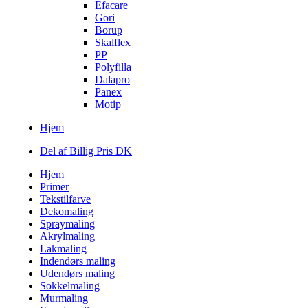
Efacare
Gori
Borup
Skalflex
PP
Polyfilla
Dalapro
Panex
Motip
Hjem
Del af Billig Pris DK
Hjem
Primer
Tekstilfarve
Dekomaling
Spraymaling
Akrylmaling
Lakmaling
Indendørs maling
Udendørs maling
Sokkelmaling
Murmaling