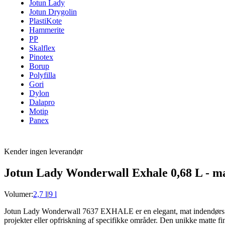
Jotun Lady
Jotun Drygolin
PlastiKote
Hammerite
PP
Skalflex
Pinotex
Borup
Polyfilla
Gori
Dylon
Dalapro
Motip
Panex
Kender ingen leverandør
Jotun Lady Wonderwall Exhale 0,68 L - m
Volumer:
2,7 l
|
9 l
Jotun Lady Wonderwall 7637 EXHALE er en elegant, mat indendørs vægm
projekter eller opfriskning af specifikke områder. Den unikke matte f