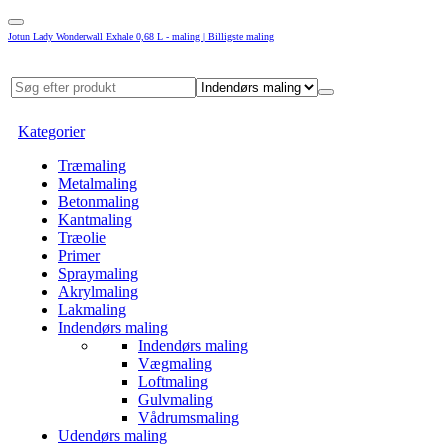
Jotun Lady Wonderwall Exhale 0,68 L - maling | Billigste maling
Kategorier
Træmaling
Metalmaling
Betonmaling
Kantmaling
Træolie
Primer
Spraymaling
Akrylmaling
Lakmaling
Indendørs maling
Indendørs maling
Vægmaling
Loftmaling
Gulvmaling
Vådrumsmaling
Udendørs maling