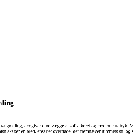
aling
aling, der giver dine vægge et sofistikeret og moderne udtryk. Med e
inish skaber en blød, ensartet overflade, der fremhæver rummets stil og