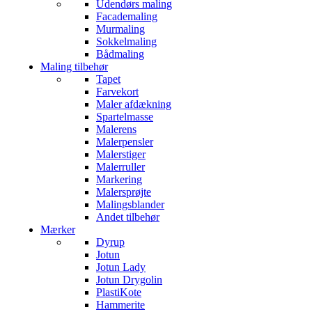
Udendørs maling
Facademaling
Murmaling
Sokkelmaling
Bådmaling
Maling tilbehør
Tapet
Farvekort
Maler afdækning
Spartelmasse
Malerens
Malerpensler
Malerstiger
Malerruller
Markering
Malersprøjte
Malingsblander
Andet tilbehør
Mærker
Dyrup
Jotun
Jotun Lady
Jotun Drygolin
PlastiKote
Hammerite