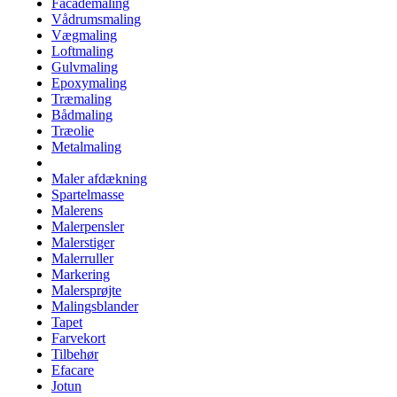
Facademaling
Vådrumsmaling
Vægmaling
Loftmaling
Gulvmaling
Epoxymaling
Træmaling
Bådmaling
Træolie
Metalmaling
Maler afdækning
Spartelmasse
Malerens
Malerpensler
Malerstiger
Malerruller
Markering
Malersprøjte
Malingsblander
Tapet
Farvekort
Tilbehør
Efacare
Jotun