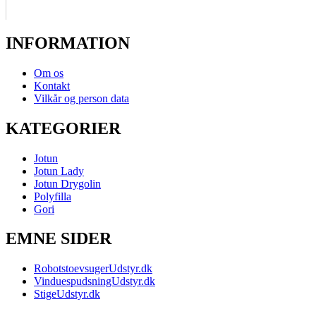
INFORMATION
Om os
Kontakt
Vilkår og person data
KATEGORIER
Jotun
Jotun Lady
Jotun Drygolin
Polyfilla
Gori
EMNE SIDER
RobotstoevsugerUdstyr.dk
VinduespudsningUdstyr.dk
StigeUdstyr.dk