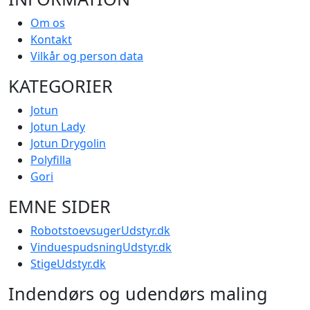
Om os
Kontakt
Vilkår og person data
KATEGORIER
Jotun
Jotun Lady
Jotun Drygolin
Polyfilla
Gori
EMNE SIDER
RobotstoevsugerUdstyr.dk
VinduespudsningUdstyr.dk
StigeUdstyr.dk
Indendørs og udendørs maling