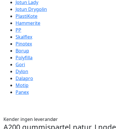
Jotun Lady
Jotun Drygolin
PlastiKote
Hammerite
PP
Skalflex
Pinotex
Borup
Polyfilla
Gori
Dylon
Dalapro
Motip
Panex
Kender ingen leverandør
A200 gummispartel natur, Lngde