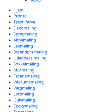
Motip
Hjem
Primer
Tekstilfarve
Dekomaling
Spraymaling
Akrylmaling
Lakmaling
Indendørs maling
Udendørs maling
Sokkelmaling
Murmaling
Facademaling
Vådrumsmaling
Vægmaling
Loftmaling
Gulvmaling
Epoxymaling