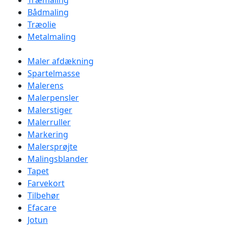
Træmaling
Bådmaling
Træolie
Metalmaling
Maler afdækning
Spartelmasse
Malerens
Malerpensler
Malerstiger
Malerruller
Markering
Malersprøjte
Malingsblander
Tapet
Farvekort
Tilbehør
Efacare
Jotun