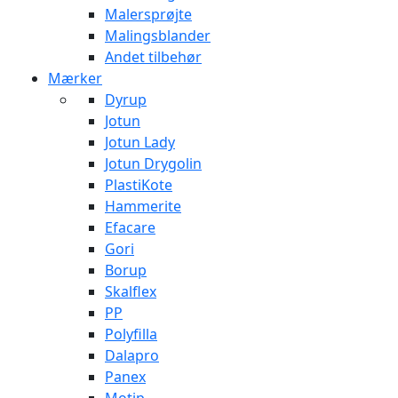
Malersprøjte
Malingsblander
Andet tilbehør
Mærker
Dyrup
Jotun
Jotun Lady
Jotun Drygolin
PlastiKote
Hammerite
Efacare
Gori
Borup
Skalflex
PP
Polyfilla
Dalapro
Panex