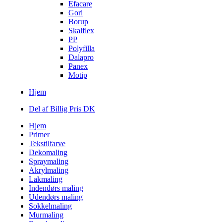
Efacare
Gori
Borup
Skalflex
PP
Polyfilla
Dalapro
Panex
Motip
Hjem
Del af Billig Pris DK
Hjem
Primer
Tekstilfarve
Dekomaling
Spraymaling
Akrylmaling
Lakmaling
Indendørs maling
Udendørs maling
Sokkelmaling
Murmaling