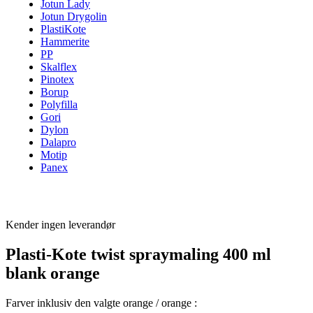
Jotun Lady
Jotun Drygolin
PlastiKote
Hammerite
PP
Skalflex
Pinotex
Borup
Polyfilla
Gori
Dylon
Dalapro
Motip
Panex
Kender ingen leverandør
Plasti-Kote twist spraymaling 400 ml
blank orange
Farver inklusiv den valgte orange / orange :