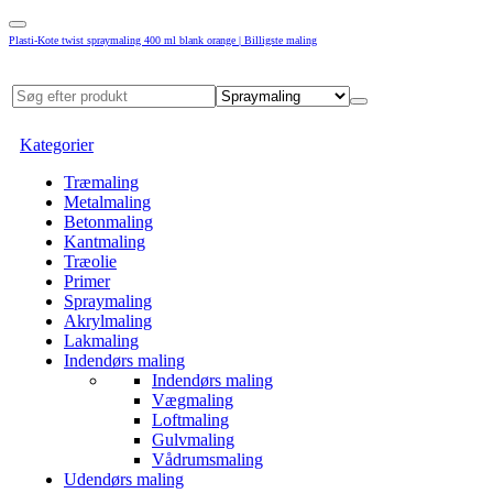
Plasti-Kote twist spraymaling 400 ml blank orange | Billigste maling
Kategorier
Træmaling
Metalmaling
Betonmaling
Kantmaling
Træolie
Primer
Spraymaling
Akrylmaling
Lakmaling
Indendørs maling
Indendørs maling
Vægmaling
Loftmaling
Gulvmaling
Vådrumsmaling
Udendørs maling