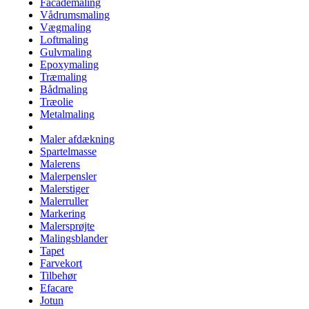
Facademaling
Vådrumsmaling
Vægmaling
Loftmaling
Gulvmaling
Epoxymaling
Træmaling
Bådmaling
Træolie
Metalmaling
Maler afdækning
Spartelmasse
Malerens
Malerpensler
Malerstiger
Malerruller
Markering
Malersprøjte
Malingsblander
Tapet
Farvekort
Tilbehør
Efacare
Jotun