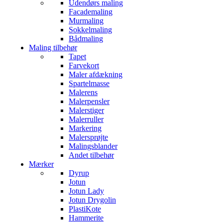
Udendørs maling
Facademaling
Murmaling
Sokkelmaling
Bådmaling
Maling tilbehør
Tapet
Farvekort
Maler afdækning
Spartelmasse
Malerens
Malerpensler
Malerstiger
Malerruller
Markering
Malersprøjte
Malingsblander
Andet tilbehør
Mærker
Dyrup
Jotun
Jotun Lady
Jotun Drygolin
PlastiKote
Hammerite