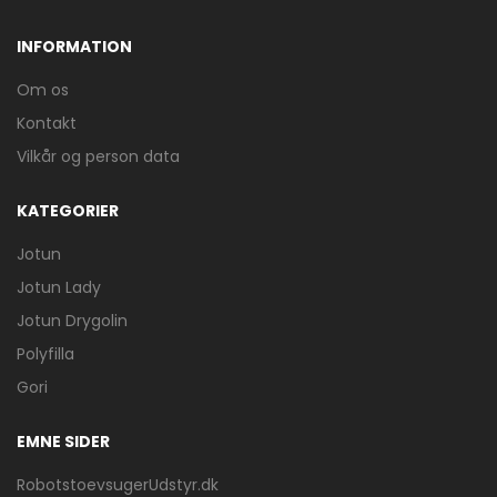
INFORMATION
Om os
Kontakt
Vilkår og person data
KATEGORIER
Jotun
Jotun Lady
Jotun Drygolin
Polyfilla
Gori
EMNE SIDER
RobotstoevsugerUdstyr.dk