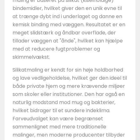
maling er baseret på silikat (kiselholdige)
bindemidler, hvilket giver den en unik evne til
at trænge dybt ind i underlaget og danne en
kemisk binding med væggen. Resultatet er en
meget slidstærk og åndbar overflade, der
tillader væggen at "ånde", hvilket kan hjælpe
med at reducere fugtproblemer og
skimmelvækst.
Silikatmaling er kendt for sin høje holdbarhed
og lave vedligeholdelse, hvilket gør den ideel til
både private hjem og mere krævende miljøer
som skoler eller institutioner. Den har også en
naturlig modstand mod mug og bakterier,
hvilket bidrager til et sundere indeklima.
Farveudvalget kan være begrænset
sammenlignet med mere traditionelle
malinger, men moderne producenter tilbyder