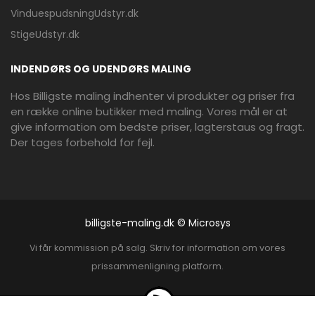
VinduespudsningUdstyr.dk
StigeUdstyr.dk
INDENDØRS OG UDENDØRS MALING
Hos Billigste maling indhenter vi produkter og priser fra
en række online butikker med maling. Vores mål er at
give information om bedste priser, lagterstaus og fragt.
Der tages forbehold for fejl.
billigste-maling.dk © Microsys
Vi får kommission på salg. Skriv for information om vores
prissammenligning platform.