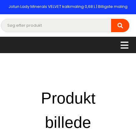
Jotun Lady Minerals VELVET kalkmaling 0,68 L | Billigste maling