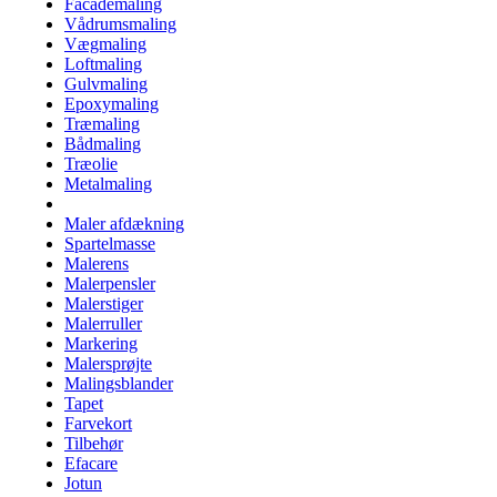
Facademaling
Vådrumsmaling
Vægmaling
Loftmaling
Gulvmaling
Epoxymaling
Træmaling
Bådmaling
Træolie
Metalmaling
Maler afdækning
Spartelmasse
Malerens
Malerpensler
Malerstiger
Malerruller
Markering
Malersprøjte
Malingsblander
Tapet
Farvekort
Tilbehør
Efacare
Jotun