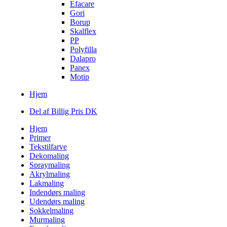
Efacare
Gori
Borup
Skalflex
PP
Polyfilla
Dalapro
Panex
Motip
Hjem
Del af Billig Pris DK
Hjem
Primer
Tekstilfarve
Dekomaling
Spraymaling
Akrylmaling
Lakmaling
Indendørs maling
Udendørs maling
Sokkelmaling
Murmaling