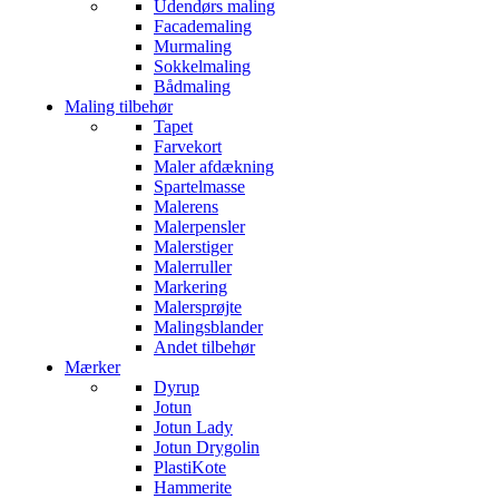
Udendørs maling
Facademaling
Murmaling
Sokkelmaling
Bådmaling
Maling tilbehør
Tapet
Farvekort
Maler afdækning
Spartelmasse
Malerens
Malerpensler
Malerstiger
Malerruller
Markering
Malersprøjte
Malingsblander
Andet tilbehør
Mærker
Dyrup
Jotun
Jotun Lady
Jotun Drygolin
PlastiKote
Hammerite