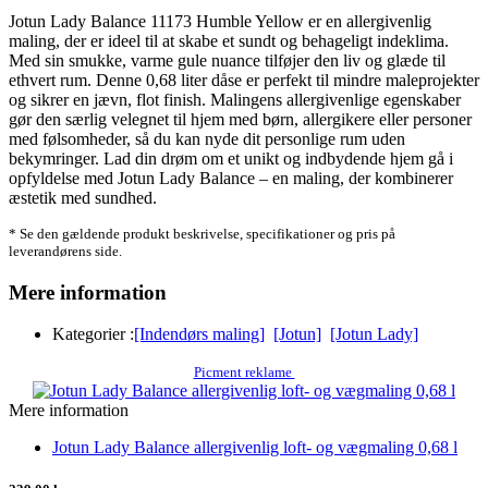
Jotun Lady Balance 11173 Humble Yellow er en allergivenlig
maling, der er ideel til at skabe et sundt og behageligt indeklima.
Med sin smukke, varme gule nuance tilføjer den liv og glæde til
ethvert rum. Denne 0,68 liter dåse er perfekt til mindre maleprojekter
og sikrer en jævn, flot finish. Malingens allergivenlige egenskaber
gør den særlig velegnet til hjem med børn, allergikere eller personer
med følsomheder, så du kan nyde dit personlige rum uden
bekymringer. Lad din drøm om et unikt og indbydende hjem gå i
opfyldelse med Jotun Lady Balance – en maling, der kombinerer
æstetik med sundhed.
* Se den gældende produkt beskrivelse, specifikationer og pris på
leverandørens side.
Mere information
Kategorier :
[Indendørs maling]
[Jotun]
[Jotun Lady]
Picment reklame
Mere information
Jotun Lady Balance allergivenlig loft- og vægmaling 0,68 l