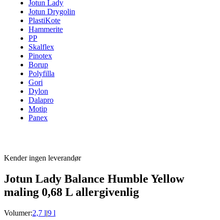
Jotun Lady
Jotun Drygolin
PlastiKote
Hammerite
PP
Skalflex
Pinotex
Borup
Polyfilla
Gori
Dylon
Dalapro
Motip
Panex
Kender ingen leverandør
Jotun Lady Balance Humble Yellow
maling 0,68 L allergivenlig
Volumer:
2,7 l
|
9 l