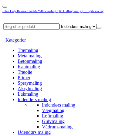
Jotun Lady Balance Humble Yellow maling 0,68 L allergivenlig | Billigste maling
Kategorier
Træmaling
Metalmaling
Betonmaling
Kantmaling
Træolie
Primer
Spraymaling
Akrylmaling
Lakmaling
Indendørs maling
Indendørs maling
Vægmaling
Loftmaling
Gulvmaling
Vådrumsmaling
Udendørs maling