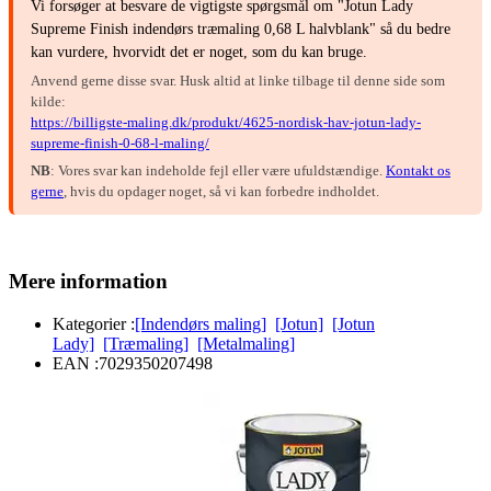
Vi forsøger at besvare de vigtigste spørgsmål om "Jotun Lady
Supreme Finish indendørs træmaling 0,68 L halvblank" så du bedre
kan vurdere, hvorvidt det er noget, som du kan bruge.
Anvend gerne disse svar. Husk altid at linke tilbage til denne side som
kilde:
https://billigste-maling.dk/produkt/4625-nordisk-hav-jotun-lady-
supreme-finish-0-68-l-maling/
NB
: Vores svar kan indeholde fejl eller være ufuldstændige.
Kontakt os
gerne
, hvis du opdager noget, så vi kan forbedre indholdet.
Mere information
Kategorier :
[Indendørs maling]
[Jotun]
[Jotun
Lady]
[Træmaling]
[Metalmaling]
EAN :
7029350207498