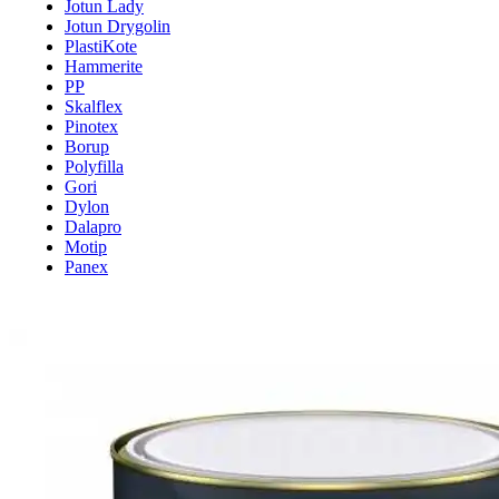
Jotun Lady
Jotun Drygolin
PlastiKote
Hammerite
PP
Skalflex
Pinotex
Borup
Polyfilla
Gori
Dylon
Dalapro
Motip
Panex