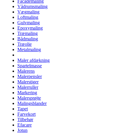
Facademaling
Vådrumsmaling
Vægmaling
Loftmaling
Gulvmaling
Epoxymaling
Træmaling
Bådmaling
Træolie
Metalmaling
Maler afdækning
Spartelmasse
Malerens
Malerpensler
Malerstiger
Malerruller
Markering
Malersprøjte
Malingsblander
Tapet
Farvekort
Tilbehør
Efacare
Jotun