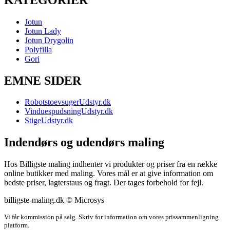
Jotun
Jotun Lady
Jotun Drygolin
Polyfilla
Gori
EMNE SIDER
RobotstoevsugerUdstyr.dk
VinduespudsningUdstyr.dk
StigeUdstyr.dk
Indendørs og udendørs maling
Hos Billigste maling indhenter vi produkter og priser fra en række
online butikker med maling. Vores mål er at give information om
bedste priser, lagterstaus og fragt. Der tages forbehold for fejl.
billigste-maling.dk © Microsys
Vi får kommission på salg. Skriv for information om vores prissammenligning
platform.