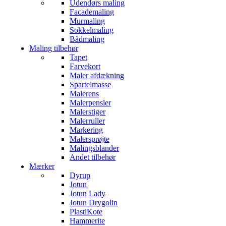
Udendørs maling
Facademaling
Murmaling
Sokkelmaling
Bådmaling
Maling tilbehør
Tapet
Farvekort
Maler afdækning
Spartelmasse
Malerens
Malerpensler
Malerstiger
Malerruller
Markering
Malersprøjte
Malingsblander
Andet tilbehør
Mærker
Dyrup
Jotun
Jotun Lady
Jotun Drygolin
PlastiKote
Hammerite