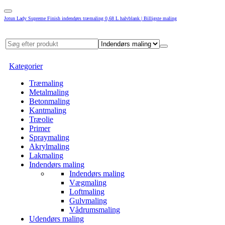
Jotun Lady Supreme Finish indendørs træmaling 0,68 L halvblank | Billigste maling
Kategorier
Træmaling
Metalmaling
Betonmaling
Kantmaling
Træolie
Primer
Spraymaling
Akrylmaling
Lakmaling
Indendørs maling
Indendørs maling
Vægmaling
Loftmaling
Gulvmaling
Vådrumsmaling
Udendørs maling