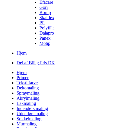
Efacare
Gori
Borup
Skalflex
PP
Polyfilla
Dalapro
Panex
Motip
Hjem
Del af Billig Pris DK
Hjem
Primer
Tekstilfarve
Dekomaling
Spraymaling
Akrylmaling
Lakmaling
Indendørs maling
Udendørs maling
Sokkelmaling
Murmaling