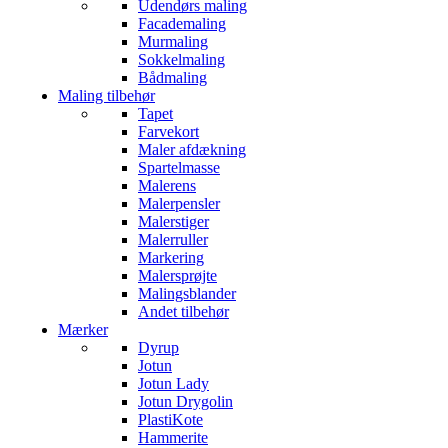
Udendørs maling
Facademaling
Murmaling
Sokkelmaling
Bådmaling
Maling tilbehør
Tapet
Farvekort
Maler afdækning
Spartelmasse
Malerens
Malerpensler
Malerstiger
Malerruller
Markering
Malersprøjte
Malingsblander
Andet tilbehør
Mærker
Dyrup
Jotun
Jotun Lady
Jotun Drygolin
PlastiKote
Hammerite