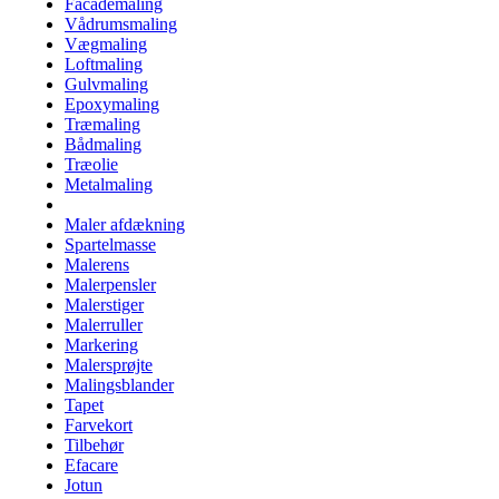
Facademaling
Vådrumsmaling
Vægmaling
Loftmaling
Gulvmaling
Epoxymaling
Træmaling
Bådmaling
Træolie
Metalmaling
Maler afdækning
Spartelmasse
Malerens
Malerpensler
Malerstiger
Malerruller
Markering
Malersprøjte
Malingsblander
Tapet
Farvekort
Tilbehør
Efacare
Jotun