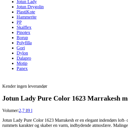
Jotun Lady
Jotun Drygolin
PlastiKote
Hammerite
PP
Skalflex
Pinotex
Borup
Polyfilla
Gori
Dylon
Dalapro
Motip
Panex
Kender ingen leverandør
Jotun Lady Pure Color 1623 Marrakesh ma
Volumer:
2,7 l
|
9 l
Jotun Lady Pure Color 1623 Marrakesh er en elegant indendørs loft- 
rummets karakter og skaber en varm, indbydende atmosfære. Malingen er 