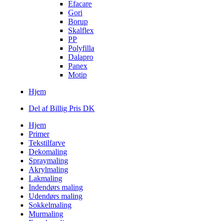
Efacare
Gori
Borup
Skalflex
PP
Polyfilla
Dalapro
Panex
Motip
Hjem
Del af Billig Pris DK
Hjem
Primer
Tekstilfarve
Dekomaling
Spraymaling
Akrylmaling
Lakmaling
Indendørs maling
Udendørs maling
Sokkelmaling
Murmaling