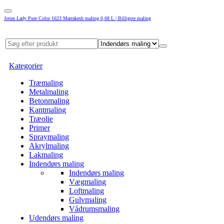
Jotun Lady Pure Color 1623 Marrakesh maling 0,68 L | Billigste maling
Kategorier
Træmaling
Metalmaling
Betonmaling
Kantmaling
Træolie
Primer
Spraymaling
Akrylmaling
Lakmaling
Indendørs maling
Indendørs maling
Vægmaling
Loftmaling
Gulvmaling
Vådrumsmaling
Udendørs maling