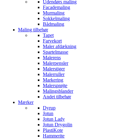
Udendørs maling
Facademaling
Murmaling
Sokkelmaling
Bådmaling
Maling tilbehør
Tapet
Farvekort
Maler afdækning
Spartelmasse
Malerens
Malerpensler
Malerstiger
Malerruller
Markering
Malersprøjte
Malingsblander
Andet tilbehør
Mærker
Dyrup
Jotun
Jotun Lady
Jotun Drygolin
PlastiKote
Hammerite