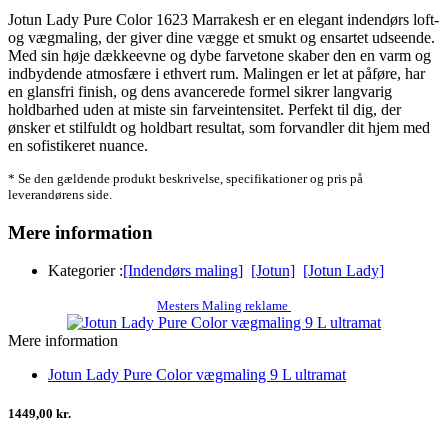
Jotun Lady Pure Color 1623 Marrakesh er en elegant indendørs loft-
og vægmaling, der giver dine vægge et smukt og ensartet udseende.
Med sin høje dækkeevne og dybe farvetone skaber den en varm og
indbydende atmosfære i ethvert rum. Malingen er let at påføre, har
en glansfri finish, og dens avancerede formel sikrer langvarig
holdbarhed uden at miste sin farveintensitet. Perfekt til dig, der
ønsker et stilfuldt og holdbart resultat, som forvandler dit hjem med
en sofistikeret nuance.
* Se den gældende produkt beskrivelse, specifikationer og pris på
leverandørens side.
Mere information
Kategorier :
[Indendørs maling]
[Jotun]
[Jotun Lady]
Mesters Maling reklame
Mere information
Jotun Lady Pure Color vægmaling 9 L ultramat
1449,00 kr.