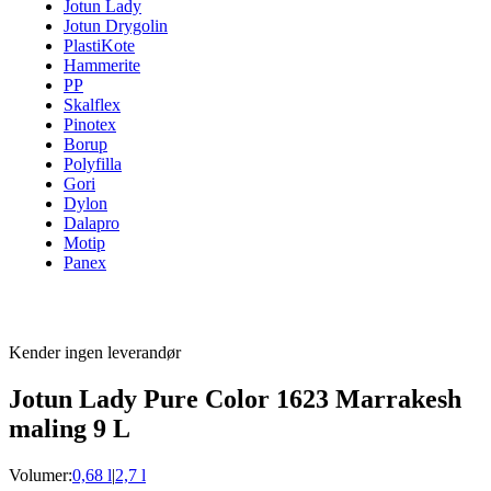
Jotun Lady
Jotun Drygolin
PlastiKote
Hammerite
PP
Skalflex
Pinotex
Borup
Polyfilla
Gori
Dylon
Dalapro
Motip
Panex
Kender ingen leverandør
Jotun Lady Pure Color 1623 Marrakesh
maling 9 L
Volumer:
0,68 l
|
2,7 l