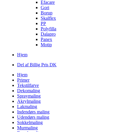
Efacare
Gori
Borup
Skalflex
PP
Polyfilla
Dalapro
Panex
Motip
Hjem
Del af Billig Pris DK
Hjem
Primer
Tekstilfarve
Dekomaling
Spraymaling
Akrylmaling
Lakmaling
Indendørs maling
Udendørs maling
Sokkelmaling
Murmaling