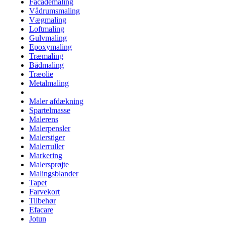
Facademaling
Vådrumsmaling
Vægmaling
Loftmaling
Gulvmaling
Epoxymaling
Træmaling
Bådmaling
Træolie
Metalmaling
Maler afdækning
Spartelmasse
Malerens
Malerpensler
Malerstiger
Malerruller
Markering
Malersprøjte
Malingsblander
Tapet
Farvekort
Tilbehør
Efacare
Jotun