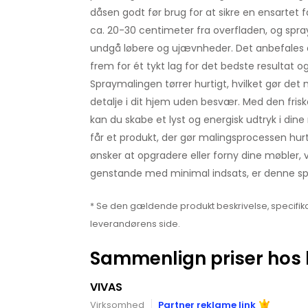
dåsen godt før brug for at sikre en ensartet 
ca. 20-30 centimeter fra overfladen, og spray 
undgå løbere og ujævnheder. Det anbefales a
frem for ét tykt lag for det bedste resultat og 
Spraymalingen tørrer hurtigt, hvilket gør de
detalje i dit hjem uden besvær. Med den fris
kan du skabe et lyst og energisk udtryk i din
får et produkt, der gør malingsprocessen hurt
ønsker at opgradere eller forny dine møbler,
genstande med minimal indsats, er denne spr
* Se den gældende produkt beskrivelse, specifika
leverandørens side.
Sammenlign priser hos 
VIVAS
Virksomhed
Partner reklame link