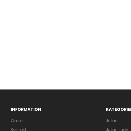
INFORMATION
KATEGORIE
Om os
Jotun
Kontakt
Jotun Lady