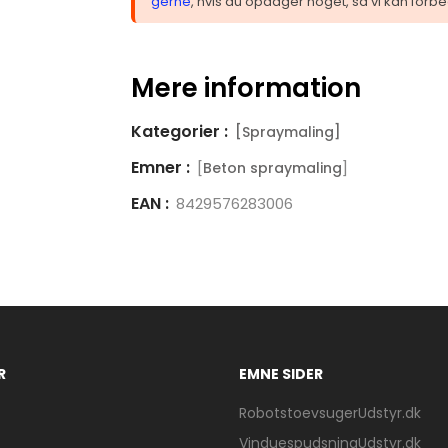
gerne
, hvis du opdager noget, så vi kan forbe
Mere information
Kategorier :
[Spraymaling]
Emner :
[
]
Beton spraymaling
EAN :
8429576283006
R
EMNE SIDER
RobotstoevsugerUdstyr.dk
VinduespudsningUdstyr.dk