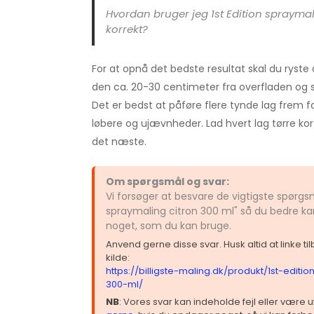
Hvordan bruger jeg 1st Edition spraymal
korrekt?
For at opnå det bedste resultat skal du ryste
den ca. 20-30 centimeter fra overfladen og sp
Det er bedst at påføre flere tynde lag frem fo
løbere og ujævnheder. Lad hvert lag tørre kor
det næste.
Om spørgsmål og svar:
Vi forsøger at besvare de vigtigste spørgsm
spraymaling citron 300 ml" så du bedre kan
noget, som du kan bruge.
Anvend gerne disse svar. Husk altid at linke t
kilde:
https://billigste-maling.dk/produkt/1st-edit
300-ml/
NB
: Vores svar kan indeholde fejl eller være