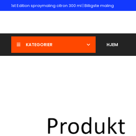
1st Edition spraymaling citron 300 ml | Billigste maling
KATEGORIER
HJEM