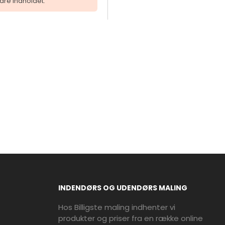
dre indholdet.
INDENDØRS OG UDENDØRS MALING
Hos Billigste maling indhenter vi
produkter og priser fra en række online