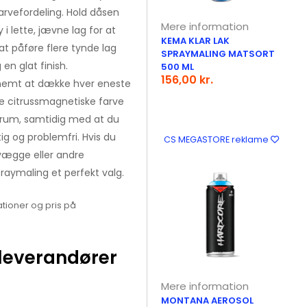
farvefordeling. Hold dåsen
Mere information
i lette, jævne lag for at
KEMA KLAR LAK
t påføre flere tynde lag
SPRAYMALING MATSORT
en glat finish.
500 ML
156,00 kr.
t nemt at dække hver eneste
ke citrussmagnetiske farve
e rum, samtidig med at du
ig og problemfri. Hvis du
CS MEGASTORE reklame
 vægge eller andre
aymaling et perfekt valg.
tioner og pris på
leverandører
Mere information
MONTANA AEROSOL