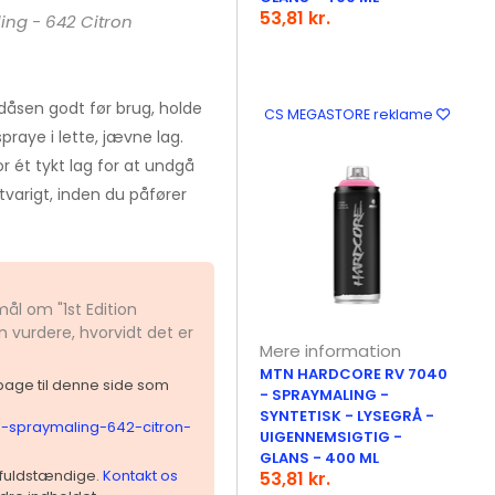
53,81 kr.
ing - 642 Citron
 dåsen godt før brug, holde
CS MEGASTORE reklame
raye i lette, jævne lag.
r ét tykt lag for at undgå
tvarigt, inden du påfører
ål om "1st Edition
 vurdere, hvorvidt det er
Mere information
MTN HARDCORE RV 7040
ilbage til denne side som
- SPRAYMALING -
SYNTETISK - LYSEGRÅ -
ion-spraymaling-642-citron-
UIGENNEMSIGTIG -
GLANS - 400 ML
 ufuldstændige.
Kontakt os
53,81 kr.