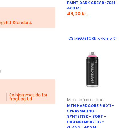
PAINT DARK GREY R-7031
400 ML
49,00 kr.
ingstid: Standard.
CS MEGASTORE reklame
g
Se hjemmeside for
fragt og tid.
Mere information
MTN HARDCORE R 9011 -
SPRAYMALING -
SYNTETISK - SORT -
UIGENNEMSIGTIG -
GLANS - 400 ML