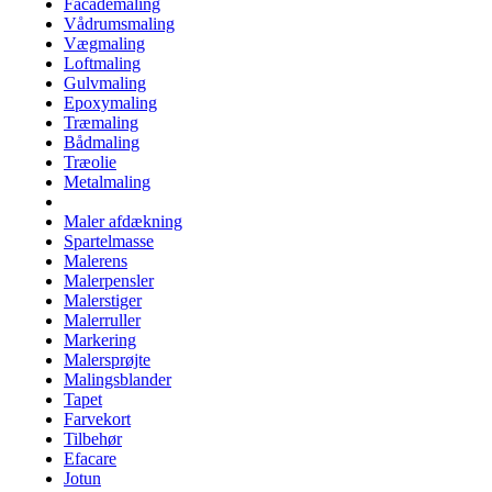
Facademaling
Vådrumsmaling
Vægmaling
Loftmaling
Gulvmaling
Epoxymaling
Træmaling
Bådmaling
Træolie
Metalmaling
Maler afdækning
Spartelmasse
Malerens
Malerpensler
Malerstiger
Malerruller
Markering
Malersprøjte
Malingsblander
Tapet
Farvekort
Tilbehør
Efacare
Jotun