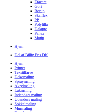
Efacare
Gori
Borup
Skalflex
PP
Polyfilla
Dalapro
Panex
Motip
Hjem
Del af Billig Pris DK
Hjem
Primer
Tekstilfarve
Dekomaling
Spraymaling
Akrylmaling
Lakmaling
Indendørs maling
Udendørs maling
Sokkelmaling
Murmaling