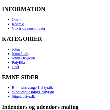
INFORMATION
Om os
Kontakt
Vilkår og person data
KATEGORIER
Jotun
Jotun Lady
Jotun Drygolin
Polyfilla
Gori
EMNE SIDER
RobotstoevsugerUdstyr.dk
VinduespudsningUdstyr.dk
StigeUdstyr.dk
Indendørs og udendørs maling