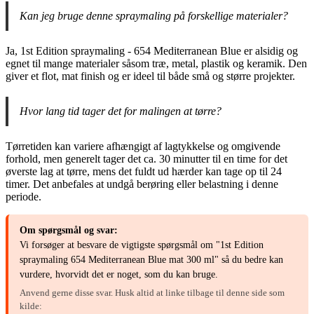
Kan jeg bruge denne spraymaling på forskellige materialer?
Ja, 1st Edition spraymaling - 654 Mediterranean Blue er alsidig og
egnet til mange materialer såsom træ, metal, plastik og keramik. Den
giver et flot, mat finish og er ideel til både små og større projekter.
Hvor lang tid tager det for malingen at tørre?
Tørretiden kan variere afhængigt af lagtykkelse og omgivende
forhold, men generelt tager det ca. 30 minutter til en time for det
øverste lag at tørre, mens det fuldt ud hærder kan tage op til 24
timer. Det anbefales at undgå berøring eller belastning i denne
periode.
Om spørgsmål og svar:
Vi forsøger at besvare de vigtigste spørgsmål om "1st Edition
spraymaling 654 Mediterranean Blue mat 300 ml" så du bedre kan
vurdere, hvorvidt det er noget, som du kan bruge.
Anvend gerne disse svar. Husk altid at linke tilbage til denne side som
kilde: