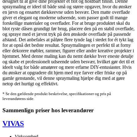
designet til at give dine projekter et flot og holdbart finish. Denne
spraymaling er ideel til både små og større opgaver, hvor du ønsker
en jævn og ensartet dækkeevne uden besvær. Den matte overflade
giver et elegant og moderne udseende, som passer godt til mange
forskellige materialer og overflader. For at bruge produktet skal du
blot ryste dåsen grundigt før brug, placere den på en stabil overflade,
og spraye med et jævnt tryk på den ønskede overflade på passende
afstand. Det anbefales at påføre flere tynde lag i stedet for ét tykt lag
for at opnå det bedste resultat. Spraymalingen er perfekt til at forny
eller dekorere møbler, rammer, figurer eller andre kreative projekter i
hjemmet. Med denne maling kan du nemt dække hver eneste detalje
og skabe et professionelt udseende uden besvær, hvilket gør det til et
ideelt valg for både amatører og mere erfarne DIY-entusiaster. Hvis
du ønsker at opgradere dit hjem med nye farver eller friske op på
gamle genstande, vil denne spraymaling hjælpe dig med at gøre
netop det hurtigt og effektivt.
* Se den gældende produkt beskrivelse, specifikationer og pris på
leverandørens side.
Sammenlign priser hos leverandører
VIVAS
Virksomhed