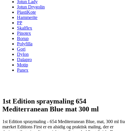
Jotun Lady
Jotun Drygolin
PlastiKote
Hammerite
PP
Skalflex
Pinotex
Borup
Polyfilla
Gori
Dylon
Dalapro
Motip
Panex
1st Edition spraymaling 654
Mediterranean Blue mat 300 ml
1st Edition spraymaling - 654 Mediterranean Blue, mat, 300 ml fra
mærket Editions First er en alsidig og praktisk maling, der er