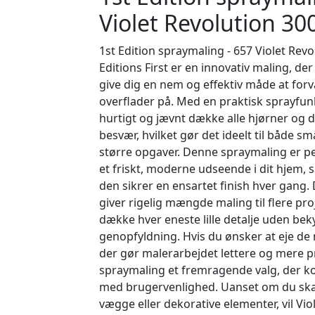
Violet Revolution 30
1st Edition spraymaling - 657 Violet Rev
Editions First er en innovativ maling, der 
give dig en nem og effektiv måde at for
overflader på. Med en praktisk sprayfun
hurtigt og jævnt dække alle hjørner og d
besvær, hvilket gør det ideelt til både s
større opgaver. Denne spraymaling er per
et friskt, moderne udseende i dit hjem, 
den sikrer en ensartet finish hver gang.
giver rigelig mængde maling til flere pro
dække hver eneste lille detalje uden be
genopfyldning. Hvis du ønsker at eje de 
der gør malerarbejdet lettere og mere p
spraymaling et fremragende valg, der ko
med brugervenlighed. Uanset om du ska
vægge eller dekorative elementer, vil Vio