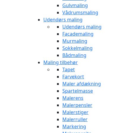
Gulvmaling
Vådrumsmaling
Udendørs maling
Udendørs maling
Facademaling
Murmaling
Sokkelmaling
Bådmaling
Maling tilbehør
Tapet
Farvekort
Maler afdækning
Spartelmasse
Malerens
Malerpensler
Malerstiger
Malerruller
Markering