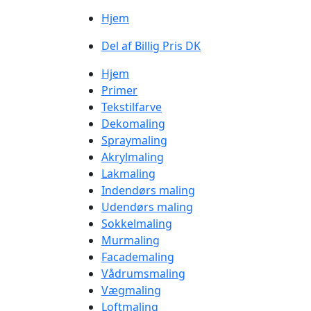
Hjem
Del af Billig Pris DK
Hjem
Primer
Tekstilfarve
Dekomaling
Spraymaling
Akrylmaling
Lakmaling
Indendørs maling
Udendørs maling
Sokkelmaling
Murmaling
Facademaling
Vådrumsmaling
Vægmaling
Loftmaling