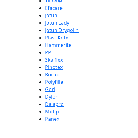
Tilbehør
Efacare
Jotun
Jotun Lady
Jotun Drygolin
PlastiKote
Hammerite
PP
Skalflex
Pinotex
Borup
Polyfilla
Gori
Dylon
Dalapro
Motip
Panex