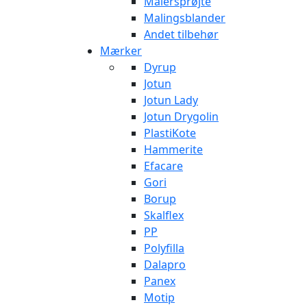
Malersprøjte
Malingsblander
Andet tilbehør
Mærker
Dyrup
Jotun
Jotun Lady
Jotun Drygolin
PlastiKote
Hammerite
Efacare
Gori
Borup
Skalflex
PP
Polyfilla
Dalapro
Panex
Motip