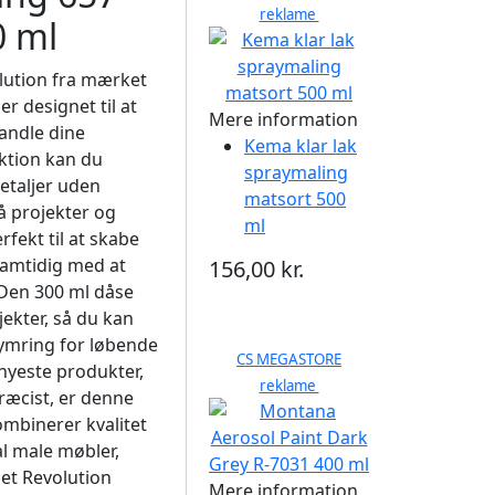
reklame
0 ml
olution fra mærket
er designet til at
Mere information
vandle dine
Kema klar lak
ktion kan du
spraymaling
etaljer uden
matsort 500
må projekter og
ml
fekt til at skabe
samtidig med at
156,00 kr.
 Den 300 ml dåse
jekter, så du kan
kymring for løbende
CS MEGASTORE
nyeste produkter,
reklame
ræcist, er denne
mbinerer kvalitet
l male møbler,
let Revolution
Mere information