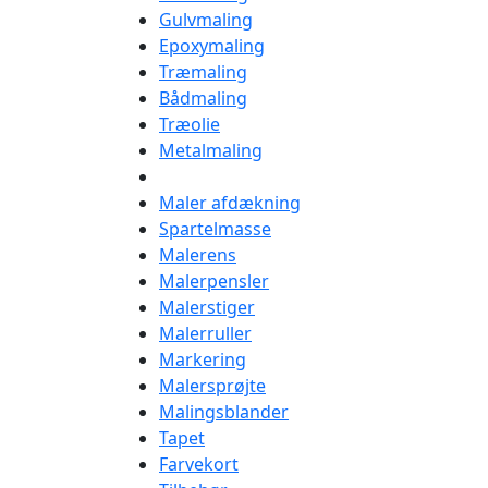
Gulvmaling
Epoxymaling
Træmaling
Bådmaling
Træolie
Metalmaling
Maler afdækning
Spartelmasse
Malerens
Malerpensler
Malerstiger
Malerruller
Markering
Malersprøjte
Malingsblander
Tapet
Farvekort