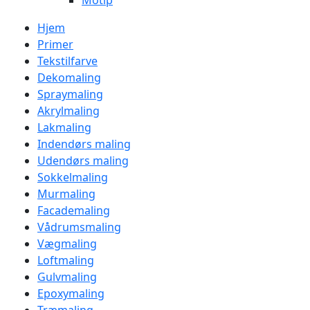
Motip
Hjem
Primer
Tekstilfarve
Dekomaling
Spraymaling
Akrylmaling
Lakmaling
Indendørs maling
Udendørs maling
Sokkelmaling
Murmaling
Facademaling
Vådrumsmaling
Vægmaling
Loftmaling
Gulvmaling
Epoxymaling