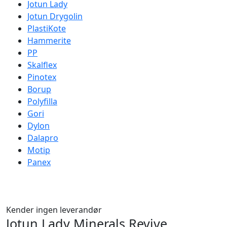
Jotun Lady
Jotun Drygolin
PlastiKote
Hammerite
PP
Skalflex
Pinotex
Borup
Polyfilla
Gori
Dylon
Dalapro
Motip
Panex
Kender ingen leverandør
Jotun Lady Minerals Revive