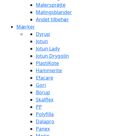
Malersprøjte
Malingsblander
Andet tilbehør
Mærker
Dyrup
Jotun
Jotun Lady
Jotun Drygolin
PlastiKote
Hammerite
Efacare
Gori
Borup
Skalflex
PP
Polyfilla
Dalapro
Panex