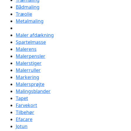
Træmaling
Bådmaling
Træolie
Metalmaling
Maler afdækning
Spartelmasse
Malerens
Malerpensler
Malerstiger
Malerruller
Markering
Malersprøjte
Malingsblander
Tapet
Farvekort
Tilbehør
Efacare
Jotun