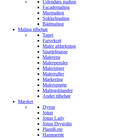
Udendørs maling
Facademaling
Murmaling
Sokkelmaling
Bådmaling
Maling tilbehør
Tapet
Farvekort
Maler afdækning
Spartelmasse
Malerens
Malerpensler
Malerstiger
Malerruller
Markering
Malersprøjte
Malingsblander
Andet tilbehør
Mærker
Dyrup
Jotun
Jotun Lady
Jotun Drygolin
PlastiKote
Hammerite