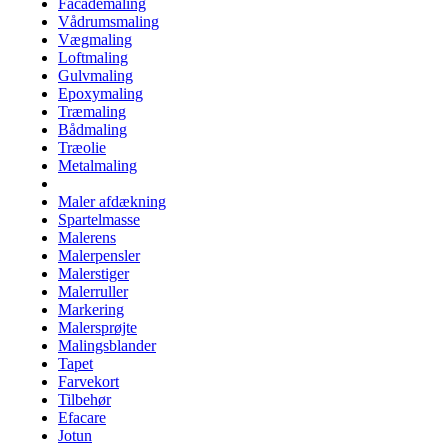
Facademaling
Vådrumsmaling
Vægmaling
Loftmaling
Gulvmaling
Epoxymaling
Træmaling
Bådmaling
Træolie
Metalmaling
Maler afdækning
Spartelmasse
Malerens
Malerpensler
Malerstiger
Malerruller
Markering
Malersprøjte
Malingsblander
Tapet
Farvekort
Tilbehør
Efacare
Jotun