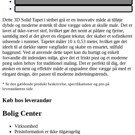
Dette 3D Solid Tapet i stribet grå er en innovativ måde at tilføje
dybde og moderne æstetik til dine vægge uden at skulle male. Det er
lavet af ikke-vævet stof, hvilket gør det nemt at påføre og fjerne,
samtidig med at det giver en elegant tekstur, der skaber et sofistikeret
udseende i rummet. Tapetet måler 10 x 0,53 meter, hvilket gør det
ideelt til at dække større vægflader og skabe en ensartet, stilfuld
baggrund. Ved at anvende dette tapet kan du hurtigt og enkelt
forvandle dit indendørs miljø, give det et friskt pust og et moderne
præg uden behov for traditionel maling. Det er perfekt til dig, der
ønsker en nem og effektiv måde at opgradere dine vægge på med et
elegant design, der passer til moderne indretningstrends.
* Se den gældende produkt beskrivelse, specifikationer og pris på
leverandørens side.
Køb hos leverandør
Bolig Center
Virksomhed
Prisinformation er ikke tilgængelig