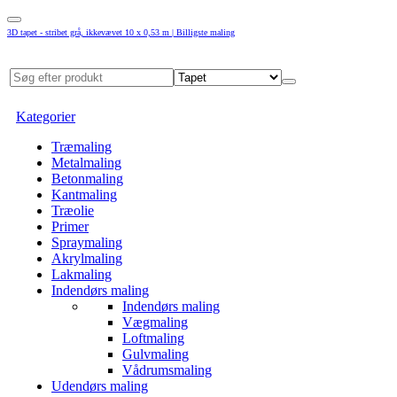
3D tapet - stribet grå, ikkevævet 10 x 0,53 m | Billigste maling
Kategorier
Træmaling
Metalmaling
Betonmaling
Kantmaling
Træolie
Primer
Spraymaling
Akrylmaling
Lakmaling
Indendørs maling
Indendørs maling
Vægmaling
Loftmaling
Gulvmaling
Vådrumsmaling
Udendørs maling