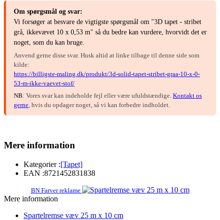
Om spørgsmål og svar:
Vi forsøger at besvare de vigtigste spørgsmål om "3D tapet - stribet
grå, ikkevævet 10 x 0,53 m" så du bedre kan vurdere, hvorvidt det er
noget, som du kan bruge.
Anvend gerne disse svar. Husk altid at linke tilbage til denne side som
kilde:
https://billigste-maling.dk/produkt/3d-solid-tapet-stribet-graa-10-x-0-
53-m-ikke-vaevet-stof/
NB
: Vores svar kan indeholde fejl eller være ufuldstændige.
Kontakt os
gerne
, hvis du opdager noget, så vi kan forbedre indholdet.
Mere information
Kategorier :
[Tapet]
EAN :
8721452831838
BN Farver reklame
Mere information
Spartelremse væv 25 m x 10 cm