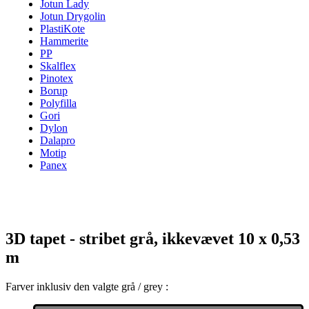
Jotun Lady
Jotun Drygolin
PlastiKote
Hammerite
PP
Skalflex
Pinotex
Borup
Polyfilla
Gori
Dylon
Dalapro
Motip
Panex
3D tapet - stribet grå, ikkevævet 10 x 0,53
m
Farver inklusiv den valgte grå / grey :