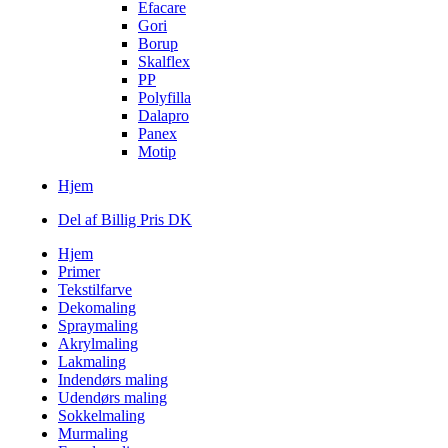
Efacare
Gori
Borup
Skalflex
PP
Polyfilla
Dalapro
Panex
Motip
Hjem
Del af Billig Pris DK
Hjem
Primer
Tekstilfarve
Dekomaling
Spraymaling
Akrylmaling
Lakmaling
Indendørs maling
Udendørs maling
Sokkelmaling
Murmaling