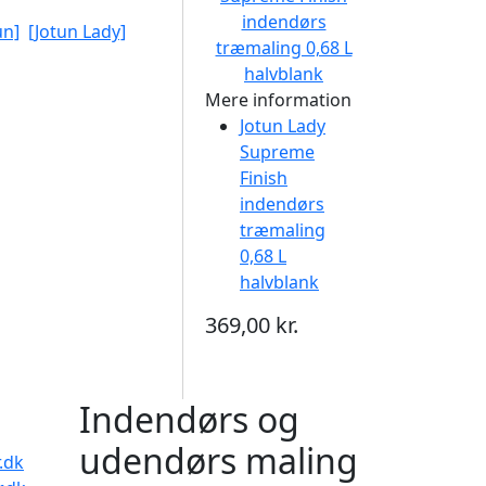
un]
[Jotun Lady]
Mere information
Jotun Lady
Supreme
Finish
indendørs
træmaling
0,68 L
halvblank
369,00 kr.
Indendørs og
udendørs maling
.dk