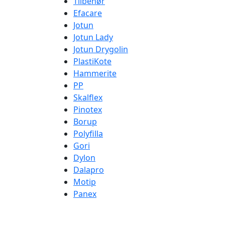
Tilbehør
Efacare
Jotun
Jotun Lady
Jotun Drygolin
PlastiKote
Hammerite
PP
Skalflex
Pinotex
Borup
Polyfilla
Gori
Dylon
Dalapro
Motip
Panex