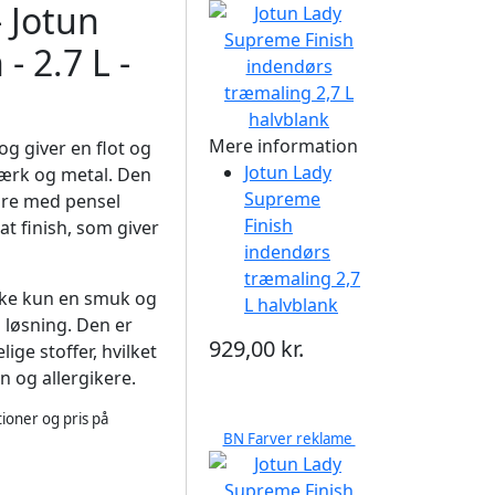
 Jotun
- 2.7 L -
Mere information
og giver en flot og
Jotun Lady
værk og metal. Den
Supreme
øre med pensel
Finish
at finish, som giver
indendørs
træmaling 2,7
kke kun en smuk og
L halvblank
 løsning. Den er
929,00 kr.
ge stoffer, hvilket
n og allergikere.
ioner og pris på
BN Farver reklame