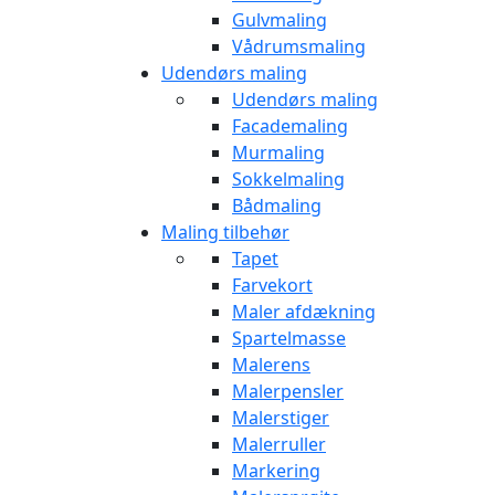
Gulvmaling
Vådrumsmaling
Udendørs maling
Udendørs maling
Facademaling
Murmaling
Sokkelmaling
Bådmaling
Maling tilbehør
Tapet
Farvekort
Maler afdækning
Spartelmasse
Malerens
Malerpensler
Malerstiger
Malerruller
Markering