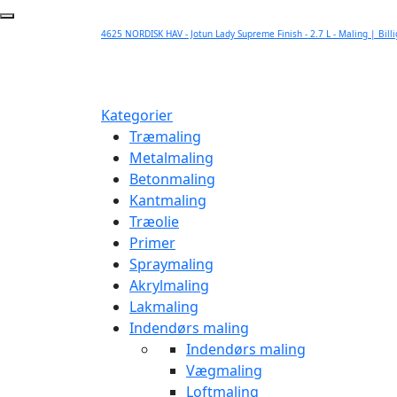
4625 NORDISK HAV - Jotun Lady Supreme Finish - 2.7 L - Maling | Bill
Kategorier
Træmaling
Metalmaling
Betonmaling
Kantmaling
Træolie
Primer
Spraymaling
Akrylmaling
Lakmaling
Indendørs maling
Indendørs maling
Vægmaling
Loftmaling