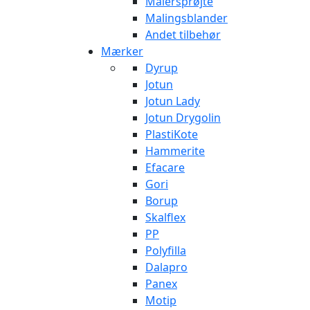
Malersprøjte
Malingsblander
Andet tilbehør
Mærker
Dyrup
Jotun
Jotun Lady
Jotun Drygolin
PlastiKote
Hammerite
Efacare
Gori
Borup
Skalflex
PP
Polyfilla
Dalapro
Panex
Motip