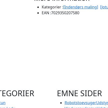
Kategorier :
[Indendørs maling]
[Jot
EAN :
7029350207580
TEGORIER
EMNE SIDER
tun
RobotstoevsugerUdstyr