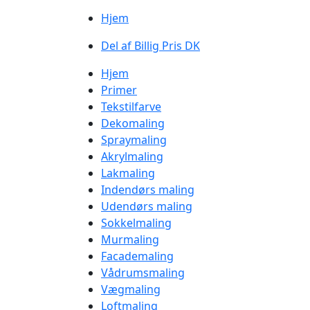
Hjem
Del af Billig Pris DK
Hjem
Primer
Tekstilfarve
Dekomaling
Spraymaling
Akrylmaling
Lakmaling
Indendørs maling
Udendørs maling
Sokkelmaling
Murmaling
Facademaling
Vådrumsmaling
Vægmaling
Loftmaling