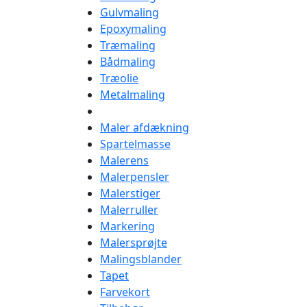
Gulvmaling
Epoxymaling
Træmaling
Bådmaling
Træolie
Metalmaling
Maler afdækning
Spartelmasse
Malerens
Malerpensler
Malerstiger
Malerruller
Markering
Malersprøjte
Malingsblander
Tapet
Farvekort