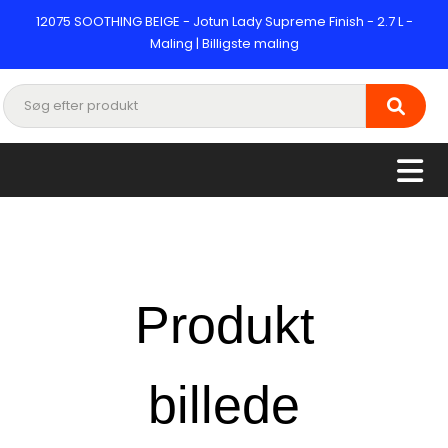
12075 SOOTHING BEIGE - Jotun Lady Supreme Finish - 2.7 L -
Maling | Billigste maling