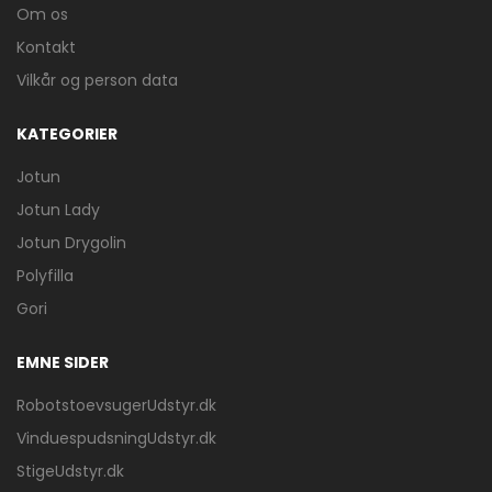
Om os
Kontakt
Vilkår og person data
KATEGORIER
Jotun
Jotun Lady
Jotun Drygolin
Polyfilla
Gori
EMNE SIDER
RobotstoevsugerUdstyr.dk
VinduespudsningUdstyr.dk
StigeUdstyr.dk