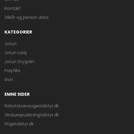
Kontakt
Vilkår og person data
KATEGORIER
Jotun
Jotun Lady
Jotun Drygolin
Polyfilla
Gori
EMNE SIDER
RobotstoevsugerUdstyr.dk
VinduespudsningUdstyr.dk
StigeUdstyr.dk