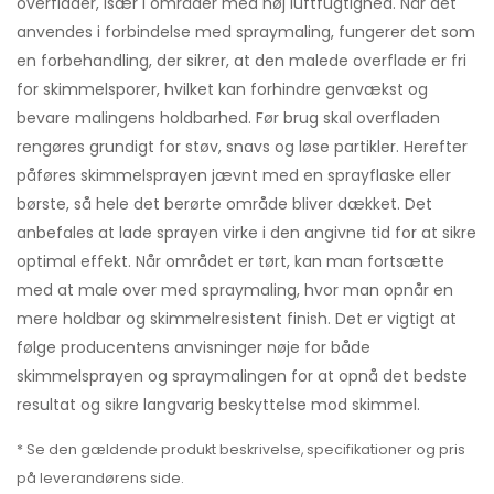
overflader, især i områder med høj luftfugtighed. Når det
anvendes i forbindelse med spraymaling, fungerer det som
en forbehandling, der sikrer, at den malede overflade er fri
for skimmelsporer, hvilket kan forhindre genvækst og
bevare malingens holdbarhed. Før brug skal overfladen
rengøres grundigt for støv, snavs og løse partikler. Herefter
påføres skimmelsprayen jævnt med en sprayflaske eller
børste, så hele det berørte område bliver dækket. Det
anbefales at lade sprayen virke i den angivne tid for at sikre
optimal effekt. Når området er tørt, kan man fortsætte
med at male over med spraymaling, hvor man opnår en
mere holdbar og skimmelresistent finish. Det er vigtigt at
følge producentens anvisninger nøje for både
skimmelsprayen og spraymalingen for at opnå det bedste
resultat og sikre langvarig beskyttelse mod skimmel.
* Se den gældende produkt beskrivelse, specifikationer og pris
på leverandørens side.