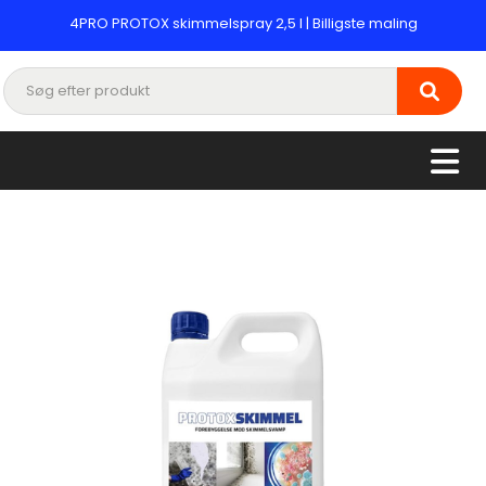
4PRO PROTOX skimmelspray 2,5 l | Billigste maling