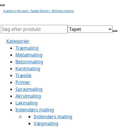
A walk in the park - Faded Denim | Billigste maling
Kategorier
Træmaling
Metalmaling
Betonmaling
Kantmaling
Træolie
Primer
Spraymaling
Akrylmaling
Lakmaling
Indendørs maling
Indendørs maling
Vægmaling