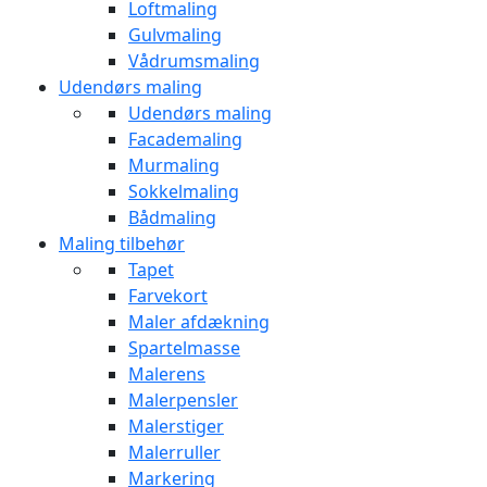
Loftmaling
Gulvmaling
Vådrumsmaling
Udendørs maling
Udendørs maling
Facademaling
Murmaling
Sokkelmaling
Bådmaling
Maling tilbehør
Tapet
Farvekort
Maler afdækning
Spartelmasse
Malerens
Malerpensler
Malerstiger
Malerruller
Markering