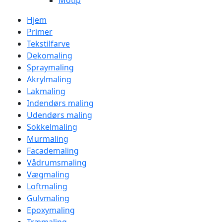
Motip
Hjem
Primer
Tekstilfarve
Dekomaling
Spraymaling
Akrylmaling
Lakmaling
Indendørs maling
Udendørs maling
Sokkelmaling
Murmaling
Facademaling
Vådrumsmaling
Vægmaling
Loftmaling
Gulvmaling
Epoxymaling