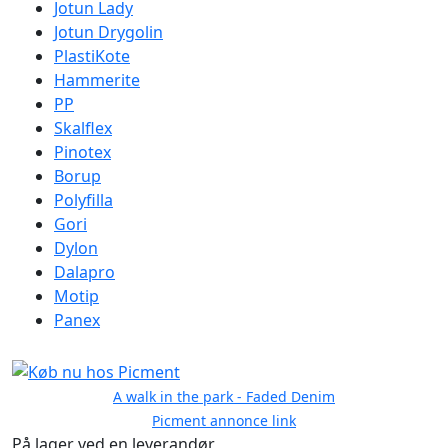
Jotun Lady
Jotun Drygolin
PlastiKote
Hammerite
PP
Skalflex
Pinotex
Borup
Polyfilla
Gori
Dylon
Dalapro
Motip
Panex
A walk in the park - Faded Denim
Picment annonce link
På lager ved en leverandør