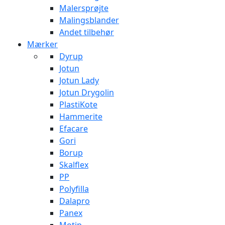
Malersprøjte
Malingsblander
Andet tilbehør
Mærker
Dyrup
Jotun
Jotun Lady
Jotun Drygolin
PlastiKote
Hammerite
Efacare
Gori
Borup
Skalflex
PP
Polyfilla
Dalapro
Panex