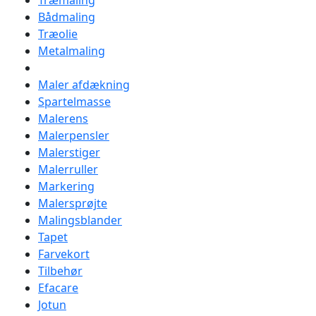
Træmaling
Bådmaling
Træolie
Metalmaling
Maler afdækning
Spartelmasse
Malerens
Malerpensler
Malerstiger
Malerruller
Markering
Malersprøjte
Malingsblander
Tapet
Farvekort
Tilbehør
Efacare
Jotun