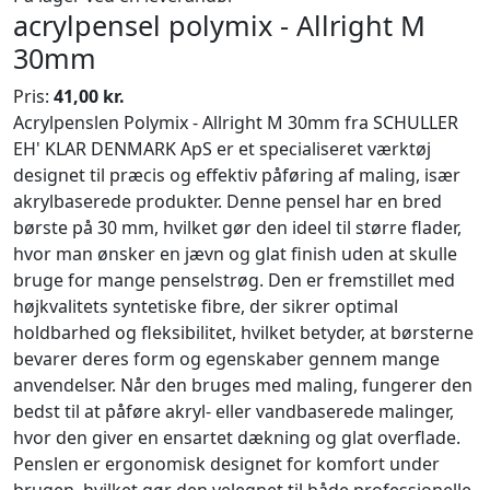
acrylpensel polymix - Allright M
30mm
Pris:
41,00 kr.
Acrylpenslen Polymix - Allright M 30mm fra SCHULLER
EH' KLAR DENMARK ApS er et specialiseret værktøj
designet til præcis og effektiv påføring af maling, især
akrylbaserede produkter. Denne pensel har en bred
børste på 30 mm, hvilket gør den ideel til større flader,
hvor man ønsker en jævn og glat finish uden at skulle
bruge for mange penselstrøg. Den er fremstillet med
højkvalitets syntetiske fibre, der sikrer optimal
holdbarhed og fleksibilitet, hvilket betyder, at børsterne
bevarer deres form og egenskaber gennem mange
anvendelser. Når den bruges med maling, fungerer den
bedst til at påføre akryl- eller vandbaserede malinger,
hvor den giver en ensartet dækning og glat overflade.
Penslen er ergonomisk designet for komfort under
brugen, hvilket gør den velegnet til både professionelle