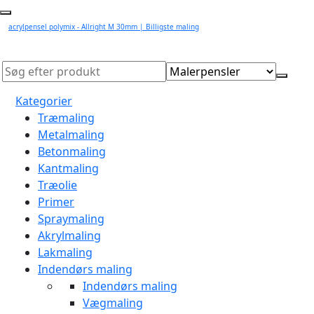
acrylpensel polymix - Allright M 30mm | Billigste maling
Kategorier
Træmaling
Metalmaling
Betonmaling
Kantmaling
Træolie
Primer
Spraymaling
Akrylmaling
Lakmaling
Indendørs maling
Indendørs maling
Vægmaling