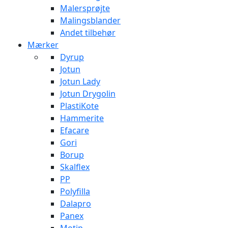
Malersprøjte
Malingsblander
Andet tilbehør
Mærker
Dyrup
Jotun
Jotun Lady
Jotun Drygolin
PlastiKote
Hammerite
Efacare
Gori
Borup
Skalflex
PP
Polyfilla
Dalapro
Panex