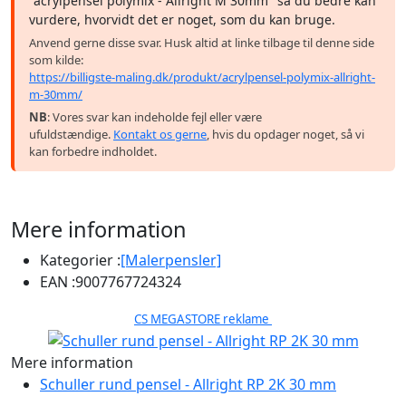
"acrylpensel polymix - Allright M 30mm" så du bedre kan
vurdere, hvorvidt det er noget, som du kan bruge.
Anvend gerne disse svar. Husk altid at linke tilbage til denne side
som kilde:
https://billigste-maling.dk/produkt/acrylpensel-polymix-allright-
m-30mm/
NB
: Vores svar kan indeholde fejl eller være
ufuldstændige.
Kontakt os gerne
, hvis du opdager noget, så vi
kan forbedre indholdet.
Mere information
Kategorier :
[Malerpensler]
EAN :
9007767724324
CS MEGASTORE reklame
Mere information
Schuller rund pensel - Allright RP 2K 30 mm