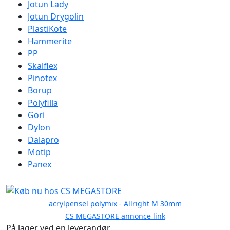
Jotun Lady
Jotun Drygolin
PlastiKote
Hammerite
PP
Skalflex
Pinotex
Borup
Polyfilla
Gori
Dylon
Dalapro
Motip
Panex
acrylpensel polymix - Allright M 30mm
CS MEGASTORE annonce link
På lager ved en leverandør