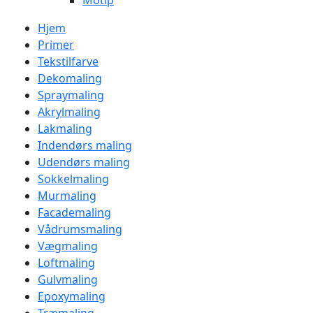
Motip
Hjem
Primer
Tekstilfarve
Dekomaling
Spraymaling
Akrylmaling
Lakmaling
Indendørs maling
Udendørs maling
Sokkelmaling
Murmaling
Facademaling
Vådrumsmaling
Vægmaling
Loftmaling
Gulvmaling
Epoxymaling