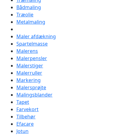
Træmaling
Bådmaling
Træolie
Metalmaling
Maler afdækning
Spartelmasse
Malerens
Malerpensler
Malerstiger
Malerruller
Markering
Malersprøjte
Malingsblander
Tapet
Farvekort
Tilbehør
Efacare
Jotun