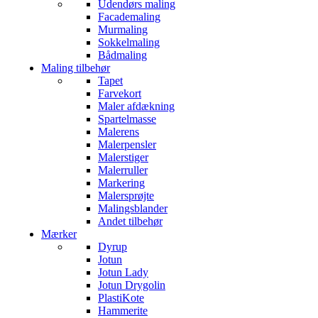
Udendørs maling
Facademaling
Murmaling
Sokkelmaling
Bådmaling
Maling tilbehør
Tapet
Farvekort
Maler afdækning
Spartelmasse
Malerens
Malerpensler
Malerstiger
Malerruller
Markering
Malersprøjte
Malingsblander
Andet tilbehør
Mærker
Dyrup
Jotun
Jotun Lady
Jotun Drygolin
PlastiKote
Hammerite