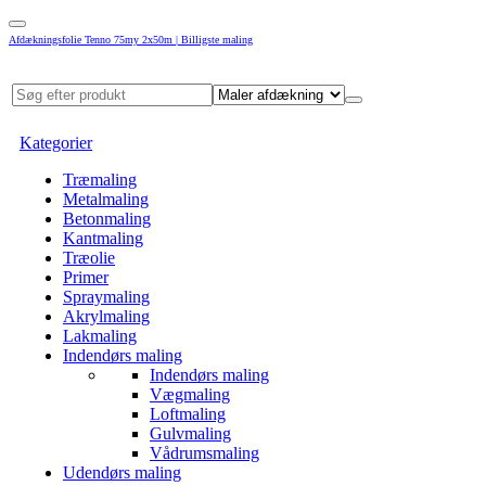
Afdækningsfolie Tenno 75my 2x50m | Billigste maling
Kategorier
Træmaling
Metalmaling
Betonmaling
Kantmaling
Træolie
Primer
Spraymaling
Akrylmaling
Lakmaling
Indendørs maling
Indendørs maling
Vægmaling
Loftmaling
Gulvmaling
Vådrumsmaling
Udendørs maling