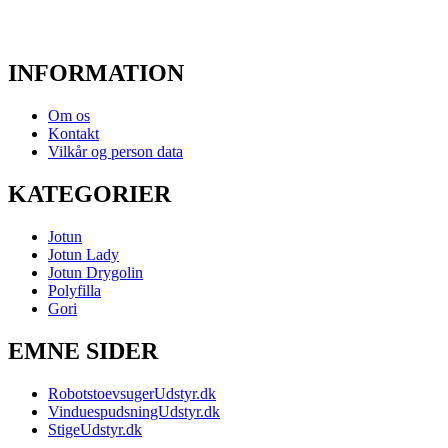
INFORMATION
Om os
Kontakt
Vilkår og person data
KATEGORIER
Jotun
Jotun Lady
Jotun Drygolin
Polyfilla
Gori
EMNE SIDER
RobotstoevsugerUdstyr.dk
VinduespudsningUdstyr.dk
StigeUdstyr.dk