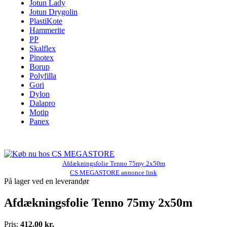
Jotun Lady
Jotun Drygolin
PlastiKote
Hammerite
PP
Skalflex
Pinotex
Borup
Polyfilla
Gori
Dylon
Dalapro
Motip
Panex
Afdækningsfolie Tenno 75my 2x50m
CS MEGASTORE annonce link
På lager ved en leverandør
Afdækningsfolie Tenno 75my 2x50m
Pris:
412,00 kr.