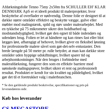
Afdækningsfolie Tenno 75my 2x50m fra SCHULLER EH' KLAR
DENMARK ApS er et ideelt produkt til malerprojekter, hvor
beskyttelse af overflader er nødvendig. Denne folie er designet til at
dække større områder effektivt og beskytte vægge, gulve eller
møbler mod malingstænk, spild og støv under malerarbejdet. Med
en tykkelse på 75 mikrometer sikrer den holdbarhed og
modstandsdygtighed, hvilket gør den egnet til både indendørs og
udendørs brug. Folien er let at håndtere og kan rimes fast eller blot
lægges løst, afhængigt af behovet, hvilket giver en fleksibel løsning
for professionelle malere såvel som gør-det-selv-entusiaster. Den
brede længde på 50 meter pr. rulle betyder, at man kan dække store
områder uden hyppige udskiftninger, hvilket sparer tid og
arbejdsomkostninger. Når den bruges i forbindelse med
malerafdækning, fungerer den som en effektiv barriere mod
uønskede malingsprøver, hvilket sikrer et rent og professionelt
resultat. Produktet er kendt for sin kvalitet og pålidelighed, hvilket
gør det til et foretrukket valg i malerbranchen.
* Se den gældende produkt beskrivelse, specifikationer og pris på
leverandørens side.
Køb hos leverandør
CS MEGASTORE