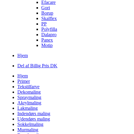
Efacare
Gori
Borup
Skalflex
PP
Polyfilla
Dalapro
Panex
Motip
Hjem
Del af Billig Pris DK
Hjem
Primer
Tekstilfarve
Dekomaling
Spraymaling
Akrylmaling
Lakmaling
Indendørs maling
Udendørs maling
Sokkelmaling
Murmaling