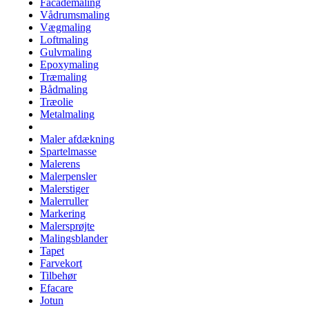
Facademaling
Vådrumsmaling
Vægmaling
Loftmaling
Gulvmaling
Epoxymaling
Træmaling
Bådmaling
Træolie
Metalmaling
Maler afdækning
Spartelmasse
Malerens
Malerpensler
Malerstiger
Malerruller
Markering
Malersprøjte
Malingsblander
Tapet
Farvekort
Tilbehør
Efacare
Jotun