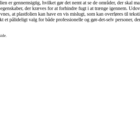
olien er gennemsigtig, hvilket gør det nemt at se de områder, der skal ma
enskaber, der kræves for at forhindre fugt i at trænge igennem. Udove
vnes, at plastfolien kan have en vis mislugt, som kan overføres til teksti
t et pålideligt valg for både professionelle og gør-det-selv personer, de
side.