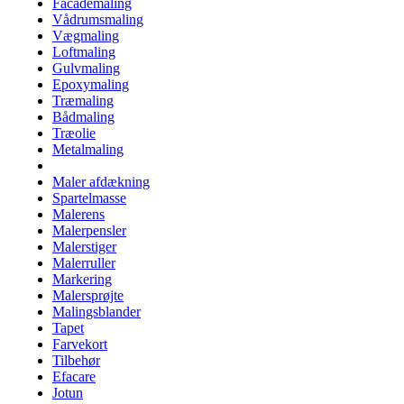
Facademaling
Vådrumsmaling
Vægmaling
Loftmaling
Gulvmaling
Epoxymaling
Træmaling
Bådmaling
Træolie
Metalmaling
Maler afdækning
Spartelmasse
Malerens
Malerpensler
Malerstiger
Malerruller
Markering
Malersprøjte
Malingsblander
Tapet
Farvekort
Tilbehør
Efacare
Jotun