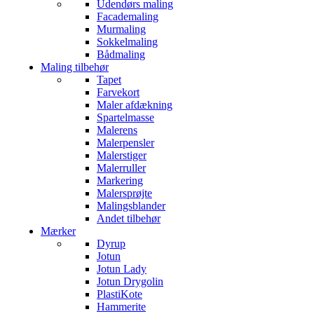
Udendørs maling
Facademaling
Murmaling
Sokkelmaling
Bådmaling
Maling tilbehør
Tapet
Farvekort
Maler afdækning
Spartelmasse
Malerens
Malerpensler
Malerstiger
Malerruller
Markering
Malersprøjte
Malingsblander
Andet tilbehør
Mærker
Dyrup
Jotun
Jotun Lady
Jotun Drygolin
PlastiKote
Hammerite