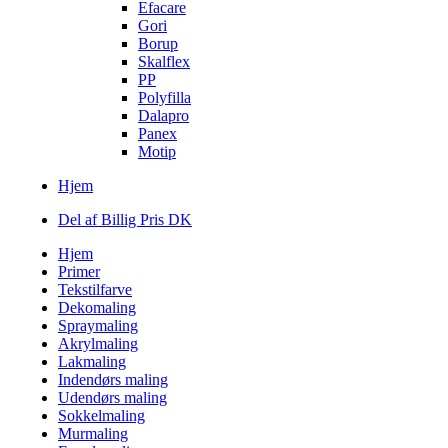
Efacare
Gori
Borup
Skalflex
PP
Polyfilla
Dalapro
Panex
Motip
Hjem
Del af Billig Pris DK
Hjem
Primer
Tekstilfarve
Dekomaling
Spraymaling
Akrylmaling
Lakmaling
Indendørs maling
Udendørs maling
Sokkelmaling
Murmaling