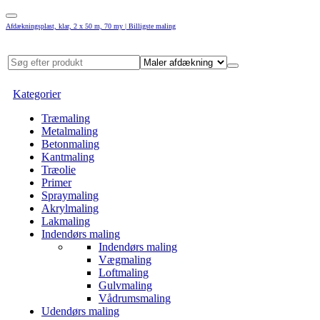
Afdækningsplast, klar, 2 x 50 m, 70 my | Billigste maling
Kategorier
Træmaling
Metalmaling
Betonmaling
Kantmaling
Træolie
Primer
Spraymaling
Akrylmaling
Lakmaling
Indendørs maling
Indendørs maling
Vægmaling
Loftmaling
Gulvmaling
Vådrumsmaling
Udendørs maling