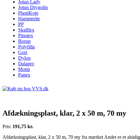
Jotun Lady
Jotun Drygolin
PlastiKote
Hammerite
PP
Skalflex
Pinotex
Borup
Polyfilla
Gori
Dylon
Dalapro
Motip
Panex
Afdækningsplast, klar, 2 x 50 m, 70 my
Pris:
191,75 kr.
Afdækningsplast, klar, 2 x 50 m, 70 my fra mærket Andet er et alsidig