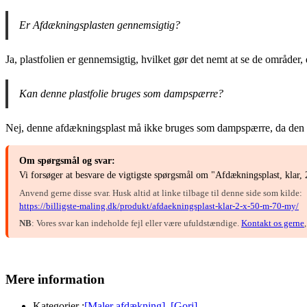
Er Afdækningsplasten gennemsigtig?
Ja, plastfolien er gennemsigtig, hvilket gør det nemt at se de områder,
Kan denne plastfolie bruges som dampspærre?
Nej, denne afdækningsplast må ikke bruges som dampspærre, da den ik
Om spørgsmål og svar:
Vi forsøger at besvare de vigtigste spørgsmål om "Afdækningsplast, klar,
Anvend gerne disse svar. Husk altid at linke tilbage til denne side som kilde:
https://billigste-maling.dk/produkt/afdaekningsplast-klar-2-x-50-m-70-my/
NB
: Vores svar kan indeholde fejl eller være ufuldstændige.
Kontakt os gerne
Mere information
Kategorier :
[Maler afdækning]
[Gori]