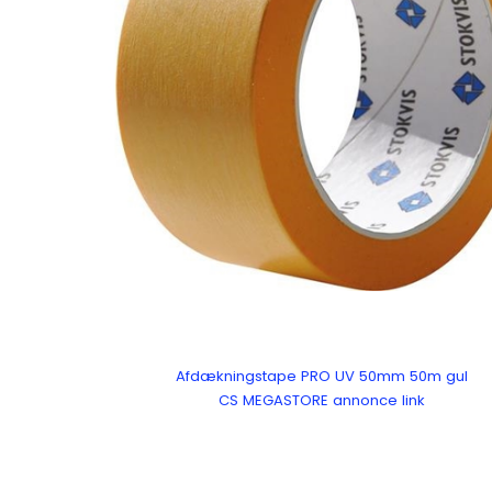
Afdækningstape PRO UV 50mm 50m gul
CS MEGASTORE annonce link