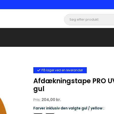
På lager ved en leverandør
Afdækningstape PRO 
gul
Pris:
204,00 kr.
Farver inklusiv den valgte gul / yellow :