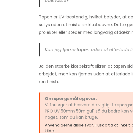
udendørs?
Tapen er UV-bestandig, hvilket betyder, at d
sollys uden at miste sin klæbeevne. Dette gør
projekter eller steder med langvarig afdækni
Kan jeg fjerne tapen uden at efterlade l
Ja, den stærke klæbekraft sikrer, at tapen si
arbejdet, men kan fjernes uden at efterlade li
ren finish.
Om spørgsmål og svar:
Vi forsøger at besvare de vigtigste spør
PRO UV 50mm 50m gul" så du bedre kan vur
noget, som du kan bruge.
Anvend gerne disse svar. Husk altid at linke t
kilde: