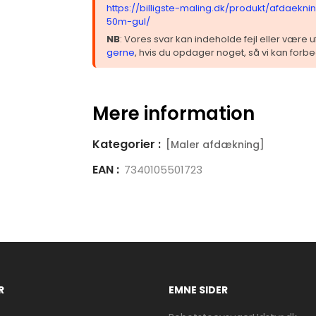
https://billigste-maling.dk/produkt/afdaek
50m-gul/
NB
: Vores svar kan indeholde fejl eller være
gerne
, hvis du opdager noget, så vi kan forbe
Mere information
Kategorier :
[Maler afdækning]
EAN :
7340105501723
R
EMNE SIDER