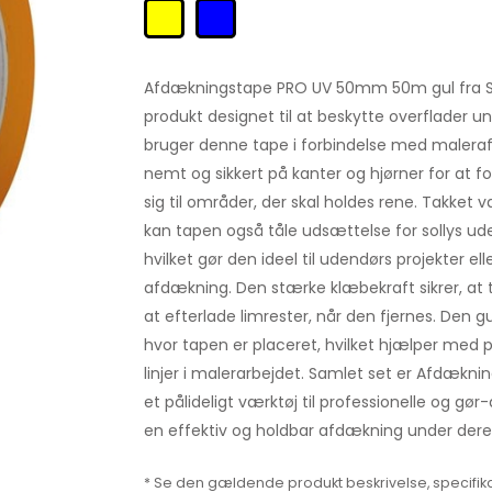
Afdækningstape PRO UV 50mm 50m gul fra STO
produkt designet til at beskytte overflader u
bruger denne tape i forbindelse med malera
nemt og sikkert på kanter og hjørner for at fo
sig til områder, der skal holdes rene. Takke
kan tapen også tåle udsættelse for sollys ud
hvilket gør den ideel til udendørs projekter el
afdækning. Den stærke klæbekraft sikrer, at 
at efterlade limrester, når den fjernes. Den gu
hvor tapen er placeret, hvilket hjælper med
linjer i malerarbejdet. Samlet set er Afdæ
et pålideligt værktøj til professionelle og gø
en effektiv og holdbar afdækning under dere
* Se den gældende produkt beskrivelse, specifika