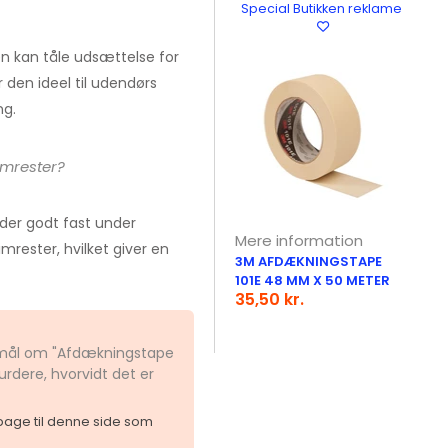
Special Butikken reklame
en kan tåle udsættelse for
 den ideel til udendørs
ng.
imrester?
dder godt fast under
Mere information
mrester, hvilket giver en
3M AFDÆKNINGSTAPE
101E 48 MM X 50 METER
35,50 kr.
gsmål om "Afdækningstape
dere, hvorvidt det er
ilbage til denne side som