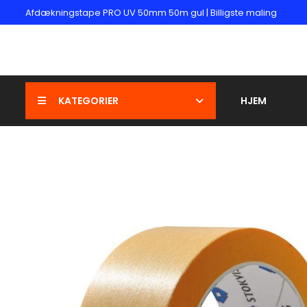
Afdækningstape PRO UV 50mm 50m gul | Billigste maling
KATEGORIER
HJEM