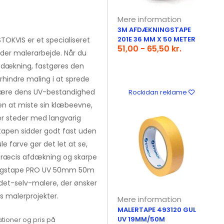
Mere information
3M AFDÆKNINGSTAPE
201E 36 MM X 50 METER
KVIS er et specialiseret
51,00 - 65,50 kr.
nder malerarbejde. Når du
fdækning, fastgøres den
rhindre maling i at sprede
t være dens UV-bestandighed
Rockidan reklame
en at miste sin klæbeevne,
ler steder med langvarig
tapen sidder godt fast uden
le farve gør det let at se,
 præcis afdækning og skarpe
kningstape PRO UV 50mm 50m
r-det-selv-malere, der ønsker
s malerprojekter.
Mere information
MALERTAPE 493120 GUL
UV 19MM/50M
tioner og pris på