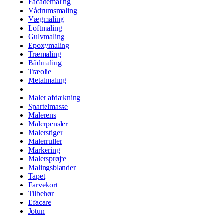
Facademaling
Vådrumsmaling
Vægmaling
Loftmaling
Gulvmaling
Epoxymaling
Træmaling
Bådmaling
Træolie
Metalmaling
Maler afdækning
Spartelmasse
Malerens
Malerpensler
Malerstiger
Malerruller
Markering
Malersprøjte
Malingsblander
Tapet
Farvekort
Tilbehør
Efacare
Jotun