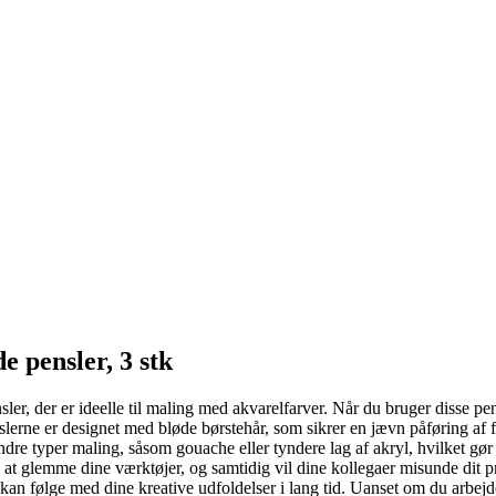
 pensler, 3 stk
er, der er ideelle til maling med akvarelfarver. Når du bruger disse pen
slerne er designet med bløde børstehår, som sikrer en jævn påføring af
e typer maling, såsom gouache eller tyndere lag af akryl, hvilket gør 
en at glemme dine værktøjer, og samtidig vil dine kollegaer misunde dit 
an følge med dine kreative udfoldelser i lang tid. Uanset om du arbejde