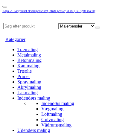
Royal & Langnickel akvarelpenselsæt, bløde pensler, 3 stk | Billigste maling
Kategorier
Træmaling
Metalmaling
Betonmaling
Kantmaling
Træolie
Primer
Spraymaling
Akrylmaling
Lakmaling
Indendørs maling
Indendørs maling
Vægmaling
Loftmaling
Gulvmaling
Vådrumsmaling
Udendørs maling