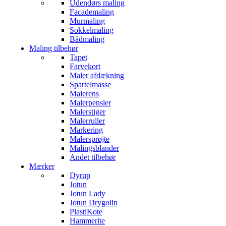
Udendørs maling
Facademaling
Murmaling
Sokkelmaling
Bådmaling
Maling tilbehør
Tapet
Farvekort
Maler afdækning
Spartelmasse
Malerens
Malerpensler
Malerstiger
Malerruller
Markering
Malersprøjte
Malingsblander
Andet tilbehør
Mærker
Dyrup
Jotun
Jotun Lady
Jotun Drygolin
PlastiKote
Hammerite