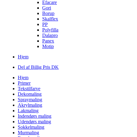
Efacare
Gori
Borup
Skalflex
PP
Polyfilla
Dalapro
Panex
Motip
Hjem
Del af Billig Pris DK
Hjem
Primer
Tekstilfarve
Dekomaling
Spraymaling
Akrylmaling
Lakmaling
Indendørs maling
Udendørs maling
Sokkelmaling
Murmaling