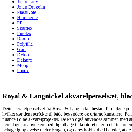
Jotun Lady
Jotun Drygolin
PlastiKote
Hammerite
PP
Skalflex
Pinotex
Borup
Polyfilla
Gori
Dylon
Dalapro
Motip
Panex
Royal & Langnickel akvarelpenselsæt, bløde
Dette akvarelpenselsæt fra Royal & Langnickel består af tre bløde pensl
hvilket gør dem perfekte til både begyndere og erfarne kunstnere. Pen
nuance i dine akvarelprojekter. De kan også anvendes sammen med andr
nemt tage kreativiteten med dig tilbage til kontoret eller på farten ud
behagelig oplevelse under brugen, og deres holdbarhed betyder, at de k