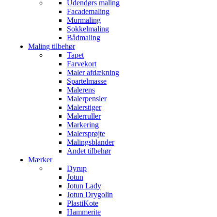
Udendørs maling
Facademaling
Murmaling
Sokkelmaling
Bådmaling
Maling tilbehør
Tapet
Farvekort
Maler afdækning
Spartelmasse
Malerens
Malerpensler
Malerstiger
Malerruller
Markering
Malersprøjte
Malingsblander
Andet tilbehør
Mærker
Dyrup
Jotun
Jotun Lady
Jotun Drygolin
PlastiKote
Hammerite