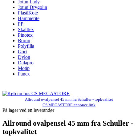
Jotun Lady
Jotun Drygolin
PlastiKote
Hammerite
PP
Skalflex
Pinotex
Borup
Polyfilla
Gori
Dylon
Dalapro
Motip
Panex
Allround ovalpensel 45 mm fra Schuller - topkvalitet
CS MEGASTORE annonce link
På lager ved en leverandør
Allround ovalpensel 45 mm fra Schuller -
topkvalitet