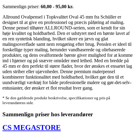
Sammenlign priser:
60,00 - 95,00 kr.
Allround Ovalpensel i Topkvalitet Oval 45 mm fra Schüller er
designet til at give en professionel og præcis påføring af maling.
Denne pensel tilhører ALLROUND-serien, som er kendt for sin
høje kvalitet og holdbarhed. Den er udstyret med en børste lavet af
en ren syntetisk blanding, hvilket sikrer en jævn og glat
malingsoverflade samt nem rengøring efter brug. Penslen er ideel til
forskellige typer maling, herunder vandbaserede og oliebaserede
produkter, og dens ovalformede børste giver mulighed for at komme
ind i hjørner og på snævre områder med lethed. Med en bredde på
45 mm er den perfekt til større flader, hvor der ønskes et ensartet lag
uden striber eller ujævnheder. Denne premium malerpensel
kombinerer funktionalitet med holdbarhed, hvilket gør den til et
uundværligt værktøj for både professionelle malere og gør-det-selv-
entusiaster, der ønsker et flot resultat hver gang.
* Se den gældende produkt beskrivelse, specifikationer og pris på
leverandørens side.
Sammenlign priser hos leverandører
CS MEGASTORE