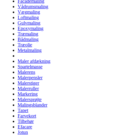
Facademaling
Vådrumsmaling
Vægmaling
Loftmaling
Gulvmaling
Epoxymaling
Træmaling
Bådmaling
Træolie
Metalmaling
Maler afdækning
Spartelmasse
Malerens
Malerpensler
Malerstiger
Malerruller
Markering
Malersprøjte
Malingsblander
Tapet
Farvekort
Tilbehør
Efacare
Jotun