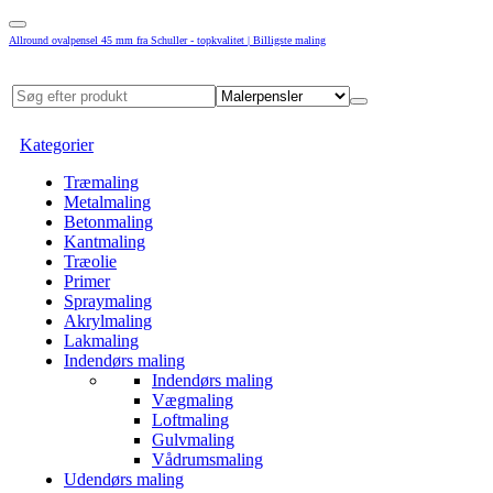
Allround ovalpensel 45 mm fra Schuller - topkvalitet | Billigste maling
Kategorier
Træmaling
Metalmaling
Betonmaling
Kantmaling
Træolie
Primer
Spraymaling
Akrylmaling
Lakmaling
Indendørs maling
Indendørs maling
Vægmaling
Loftmaling
Gulvmaling
Vådrumsmaling
Udendørs maling