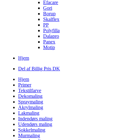
Efacare
Gori
Borup
Skalflex
PP
Polyfilla
Dalapro
Panex
Motip
Hjem
Del af Billig Pris DK
Hjem
Primer
Tekstilfarve
Dekomaling
Spraymaling
Akrylmaling
Lakmaling
Indendørs maling
Udendørs maling
Sokkelmaling
Murmaling