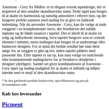
Anemone - Grey fra Midbec er et elegant svensk tapetdesign, der er
inspireret af den smukke skandinaviske natur. Dette tapet kan bruges
til at skabe en harmonisk og naturlig atmosfære i ethvert rum, og det
fungerer perfekt sammen med maling for at give en fuldendt
indretning. Når du anvender Anemone - Grey, kan du vælge at male
væggene i en komplementær farve, der fremhæver det subtile
mønster og de bløde nuancer i tapetet. Det er ideelt til at skabe en
rolig og indbydende stemning, hvor tapetet fungerer som et centralt
element i rummet, mens malingen kan bruges til at understrege eller
balancere designet. For at opnå det bedste resultat bør man først
sørge for, at væggen er glat og ren, inden tapetet påføres med
passende lim. Efter tapetet er sat op, kan man vælge en matchende
eller kontrasterende malingsfarve for at fremhæve detaljerne i
designet yderligere. Samlet set giver kombinationen af Anemone -
Grey tapet og maling mulighed for at skabe et stilfuldt og tidløst
interiør med et strejf af den skandinaviske natur.
* Se den gældende produkt beskrivelse, specifikationer og pris på
leverandørens side.
Køb hos leverandør
Picment