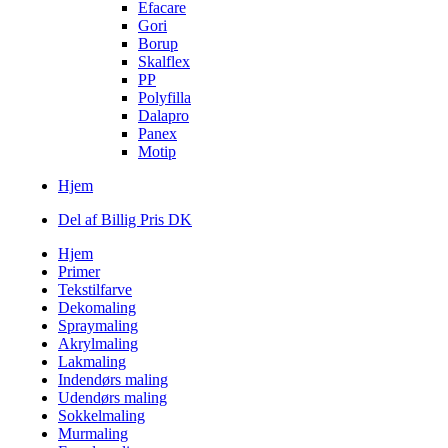
Efacare
Gori
Borup
Skalflex
PP
Polyfilla
Dalapro
Panex
Motip
Hjem
Del af Billig Pris DK
Hjem
Primer
Tekstilfarve
Dekomaling
Spraymaling
Akrylmaling
Lakmaling
Indendørs maling
Udendørs maling
Sokkelmaling
Murmaling