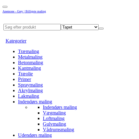
Anemone - Grey | Billigste maling
Kategorier
Træmaling
Metalmaling
Betonmaling
Kantmaling
Træolie
Primer
Spraymaling
Akrylmaling
Lakmaling
Indendørs maling
Indendørs maling
Vægmaling
Loftmaling
Gulvmaling
Vådrumsmaling
Udendørs maling