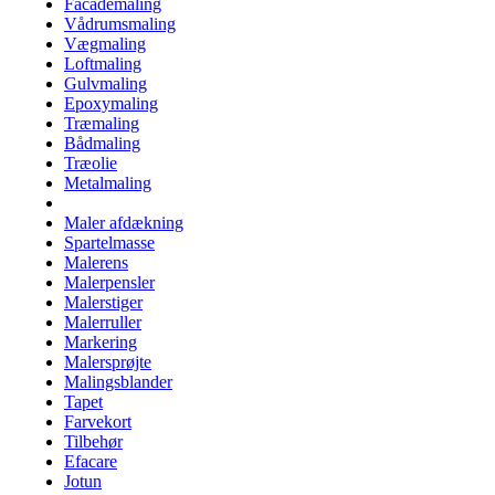
Facademaling
Vådrumsmaling
Vægmaling
Loftmaling
Gulvmaling
Epoxymaling
Træmaling
Bådmaling
Træolie
Metalmaling
Maler afdækning
Spartelmasse
Malerens
Malerpensler
Malerstiger
Malerruller
Markering
Malersprøjte
Malingsblander
Tapet
Farvekort
Tilbehør
Efacare
Jotun