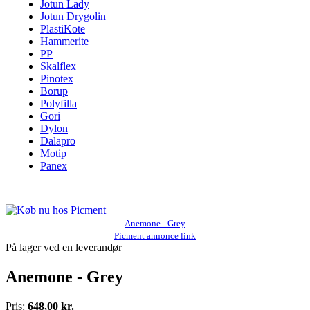
Jotun Lady
Jotun Drygolin
PlastiKote
Hammerite
PP
Skalflex
Pinotex
Borup
Polyfilla
Gori
Dylon
Dalapro
Motip
Panex
Anemone - Grey
Picment annonce link
På lager ved en leverandør
Anemone - Grey
Pris:
648,00 kr.