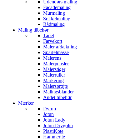
Udendørs maling
Facademaling
Murmaling
Sokkelmaling
Bådmaling
Maling tilbehør
Tapet
Farvekort
Maler afdækning
Spartelmasse
Malerens
Malerpensler
Malerstiger
Malerruller
Markering
Malersprøjte
Malingsblander
Andet tilbehør
Mærker
Dyrup
Jotun
Jotun Lady
Jotun Drygolin
PlastiKote
Hammerite