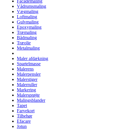
Facademaling
Vådrumsmaling
Vægmaling
Loftmaling
Gulvmaling
Epoxymaling
Træmaling
Bådmaling
Træolie
Metalmaling
Maler afdækning
Spartelmasse
Malerens
Malerpensler
Malerstiger
Malerruller
Markering
Malersprøjte
Malingsblander
Tapet
Farvekort
Tilbehør
Efacare
Jotun