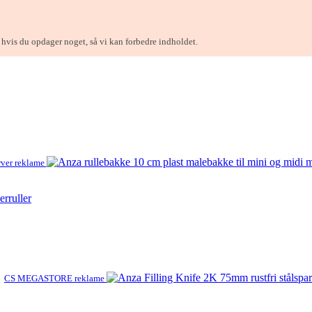
, hvis du opdager noget, så vi kan forbedre indholdet.
ver reklame
erruller
CS MEGASTORE reklame