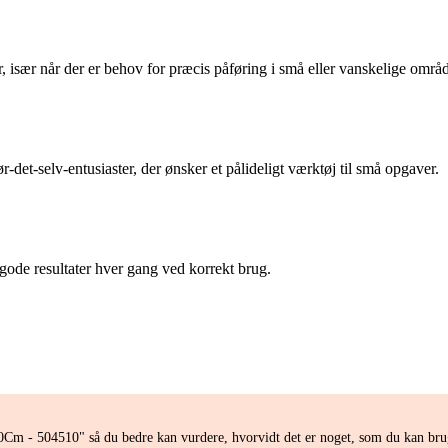
r, især når der er behov for præcis påføring i små eller vanskelige områd
r-det-selv-entusiaster, der ønsker et pålideligt værktøj til små opgaver.
r gode resultater hver gang ved korrekt brug.
10Cm - 504510" så du bedre kan vurdere, hvorvidt det er noget, som du kan bru