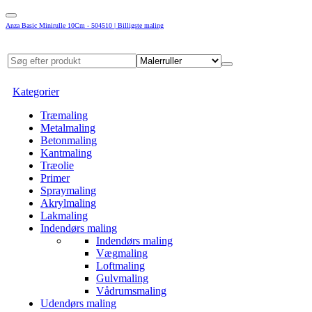
Anza Basic Minirulle 10Cm - 504510 | Billigste maling
Kategorier
Træmaling
Metalmaling
Betonmaling
Kantmaling
Træolie
Primer
Spraymaling
Akrylmaling
Lakmaling
Indendørs maling
Indendørs maling
Vægmaling
Loftmaling
Gulvmaling
Vådrumsmaling
Udendørs maling