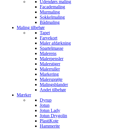
Udendørs maling
Facademaling
Murmaling
Sokkelmaling
Bådmaling
Maling tilbehør
Tapet
Farvekort
Maler afdækning
Spartelmasse
Malerens
Malerpensler
Malerstiger
Malerruller
Markering
Malersprøjte
Malingsblander
Andet tilbehør
Mærker
Dyrup
Jotun
Jotun Lady
Jotun Drygolin
PlastiKote
Hammerite