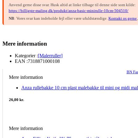
Anvend gerne disse svar. Husk altid at linke tilbage til denne side som kilde:
https://billigste-maling.dk/produkt/anza-basic-minirulle-10cm-504510/
NB
: Vores svar kan indeholde fejl eller være ufuldstændige.
Kontakt os gerne
Mere information
Kategorier :
[Malerruller]
EAN :
7318871000108
BN Far
Mere information
Anza rullebakke 10 cm plast malebakke til mini og midi mal
26,00 kr.
Mere information