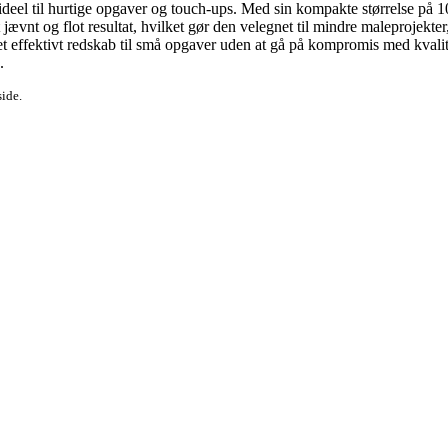
 ideel til hurtige opgaver og touch-ups. Med sin kompakte størrelse på 1
t jævnt og flot resultat, hvilket gør den velegnet til mindre maleprojekte
r et effektivt redskab til små opgaver uden at gå på kompromis med kval
.
side.