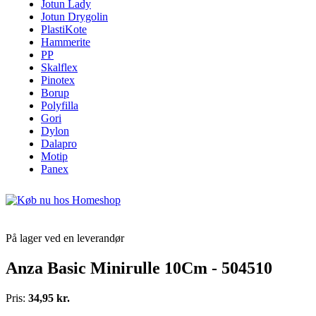
Jotun Lady
Jotun Drygolin
PlastiKote
Hammerite
PP
Skalflex
Pinotex
Borup
Polyfilla
Gori
Dylon
Dalapro
Motip
Panex
På lager ved en leverandør
Anza Basic Minirulle 10Cm - 504510
Pris:
34,95 kr.