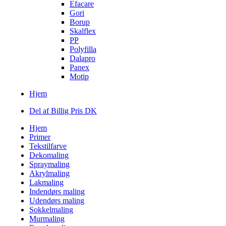
Efacare
Gori
Borup
Skalflex
PP
Polyfilla
Dalapro
Panex
Motip
Hjem
Del af Billig Pris DK
Hjem
Primer
Tekstilfarve
Dekomaling
Spraymaling
Akrylmaling
Lakmaling
Indendørs maling
Udendørs maling
Sokkelmaling
Murmaling