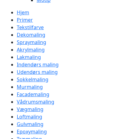
Motip
Hjem
Primer
Tekstilfarve
Dekomaling
Spraymaling
Akrylmaling
Lakmaling
Indendørs maling
Udendørs maling
Sokkelmaling
Murmaling
Facademaling
Vådrumsmaling
Vægmaling
Loftmaling
Gulvmaling
Epoxymaling