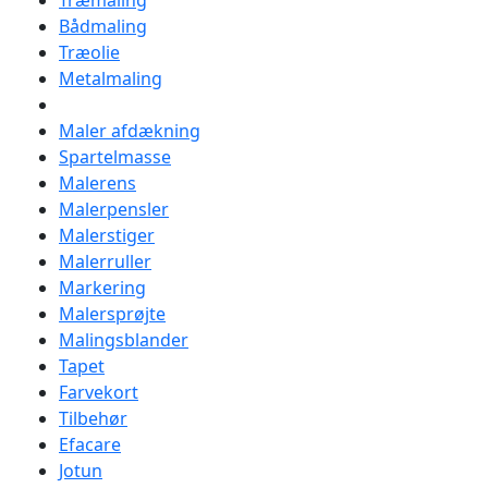
Træmaling
Bådmaling
Træolie
Metalmaling
Maler afdækning
Spartelmasse
Malerens
Malerpensler
Malerstiger
Malerruller
Markering
Malersprøjte
Malingsblander
Tapet
Farvekort
Tilbehør
Efacare
Jotun