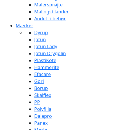
Malersprøjte
Malingsblander
Andet tilbehør
Mærker
Dyrup
Jotun
Jotun Lady
Jotun Drygolin
PlastiKote
Hammerite
Efacare
Gori
Borup
Skalflex
PP
Polyfilla
Dalapro
Panex