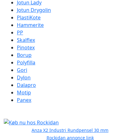
Jotun Lady
Jotun Drygolin
PlastiKote
Hammerite
PP
Skalflex
Pinotex
Borup
Polyfilla
Gori
Dylon
Dalapro
Motip
Panex
Anza X2 Industri Rundpensel 30 mm
Rockidan annonce link