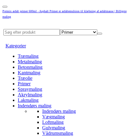
Potmix asfalt primer 600ml - Asphalt Primer er asfaltemulsion til klæbning af asfaltmasse | Billigste
maling
Kategorier
Træmaling
Metalmaling
Betonmaling
Kantmaling
Træolie
Primer
Spraymaling
Akrylmaling
Lakmaling
Indendørs maling
Indendørs maling
Vægmaling
Loftmaling
Gulvmaling
Vådrumsmaling