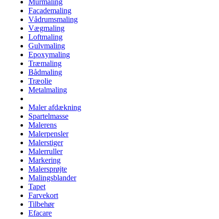
Murmaling
Facademaling
Vådrumsmaling
Vægmaling
Loftmaling
Gulvmaling
Epoxymaling
Træmaling
Bådmaling
Træolie
Metalmaling
Maler afdækning
Spartelmasse
Malerens
Malerpensler
Malerstiger
Malerruller
Markering
Malersprøjte
Malingsblander
Tapet
Farvekort
Tilbehør
Efacare