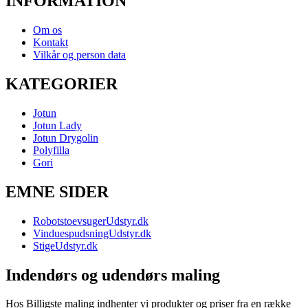
INFORMATION
Om os
Kontakt
Vilkår og person data
KATEGORIER
Jotun
Jotun Lady
Jotun Drygolin
Polyfilla
Gori
EMNE SIDER
RobotstoevsugerUdstyr.dk
VinduespudsningUdstyr.dk
StigeUdstyr.dk
Indendørs og udendørs maling
Hos Billigste maling indhenter vi produkter og priser fra en række