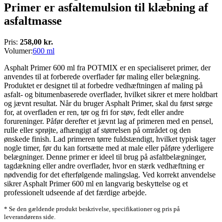
Primer er asfaltemulsion til klæbning af
asfaltmasse
Pris:
258,00 kr.
Volumer:
600 ml
Asphalt Primer 600 ml fra POTMIX er en specialiseret primer, der
anvendes til at forberede overflader før maling eller belægning.
Produktet er designet til at forbedre vedhæftningen af maling på
asfalt- og bitumenbaserede overflader, hvilket sikrer et mere holdbart
og jævnt resultat. Når du bruger Asphalt Primer, skal du først sørge
for, at overfladen er ren, tør og fri for støv, fedt eller andre
forureninger. Påfør derefter et jævnt lag af primeren med en pensel,
rulle eller sprøjte, afhængigt af størrelsen på området og den
ønskede finish. Lad primeren tørre fuldstændigt, hvilket typisk tager
nogle timer, før du kan fortsætte med at male eller påføre yderligere
belægninger. Denne primer er ideel til brug på asfaltbelægninger,
tagdækning eller andre overflader, hvor en stærk vedhæftning er
nødvendig for det efterfølgende malingslag. Ved korrekt anvendelse
sikrer Asphalt Primer 600 ml en langvarig beskyttelse og et
professionelt udseende af det færdige arbejde.
* Se den gældende produkt beskrivelse, specifikationer og pris på
leverandørens side.