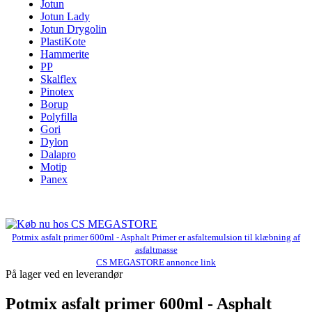
Jotun
Jotun Lady
Jotun Drygolin
PlastiKote
Hammerite
PP
Skalflex
Pinotex
Borup
Polyfilla
Gori
Dylon
Dalapro
Motip
Panex
Potmix asfalt primer 600ml - Asphalt Primer er asfaltemulsion til klæbning af
asfaltmasse
CS MEGASTORE annonce link
På lager ved en leverandør
Potmix asfalt primer 600ml - Asphalt