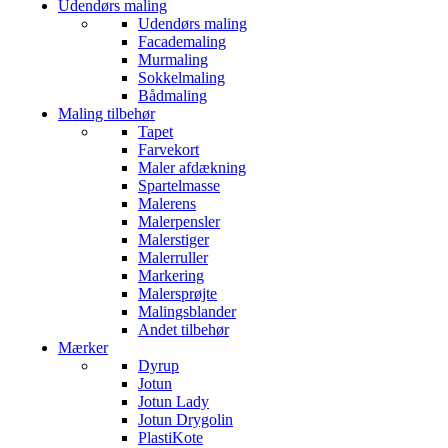
Udendørs maling
Udendørs maling
Facademaling
Murmaling
Sokkelmaling
Bådmaling
Maling tilbehør
Tapet
Farvekort
Maler afdækning
Spartelmasse
Malerens
Malerpensler
Malerstiger
Malerruller
Markering
Malersprøjte
Malingsblander
Andet tilbehør
Mærker
Dyrup
Jotun
Jotun Lady
Jotun Drygolin
PlastiKote