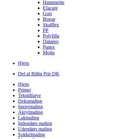
Hammerite
Efacare
Gori
Borup
Skalflex
PP
Polyfilla
Dalapro
Panex
Motip
Hjem
Del af Billig Pris DK
Hjem
Primer
Tekstilfarve
Dekomaling
Spraymaling
Akrylmaling
Lakmaling
Indendørs maling
Udendørs maling
Sokkelmaling