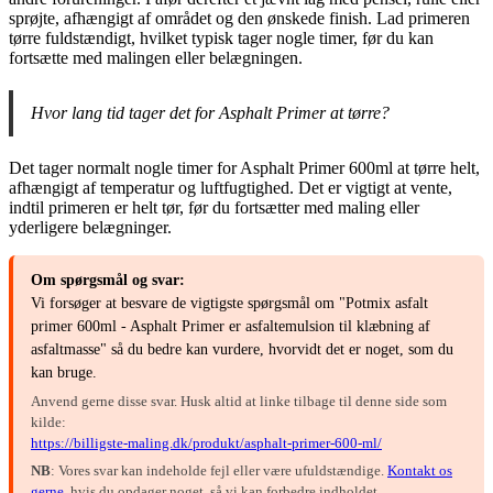
sprøjte, afhængigt af området og den ønskede finish. Lad primeren
tørre fuldstændigt, hvilket typisk tager nogle timer, før du kan
fortsætte med malingen eller belægningen.
Hvor lang tid tager det for Asphalt Primer at tørre?
Det tager normalt nogle timer for Asphalt Primer 600ml at tørre helt,
afhængigt af temperatur og luftfugtighed. Det er vigtigt at vente,
indtil primeren er helt tør, før du fortsætter med maling eller
yderligere belægninger.
Om spørgsmål og svar:
Vi forsøger at besvare de vigtigste spørgsmål om "Potmix asfalt
primer 600ml - Asphalt Primer er asfaltemulsion til klæbning af
asfaltmasse" så du bedre kan vurdere, hvorvidt det er noget, som du
kan bruge.
Anvend gerne disse svar. Husk altid at linke tilbage til denne side som
kilde:
https://billigste-maling.dk/produkt/asphalt-primer-600-ml/
NB
: Vores svar kan indeholde fejl eller være ufuldstændige.
Kontakt os
gerne
, hvis du opdager noget, så vi kan forbedre indholdet.