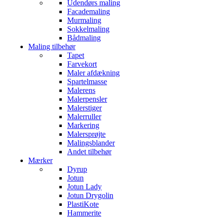
Udendørs maling
Facademaling
Murmaling
Sokkelmaling
Bådmaling
Maling tilbehør
Tapet
Farvekort
Maler afdækning
Spartelmasse
Malerens
Malerpensler
Malerstiger
Malerruller
Markering
Malersprøjte
Malingsblander
Andet tilbehør
Mærker
Dyrup
Jotun
Jotun Lady
Jotun Drygolin
PlastiKote
Hammerite