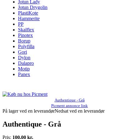
Jotun Lady
Jotun Drygolin
PlastiKote
Hammerite
PP
Skalflex
Pinotex
Borup
Polyfilla
Gori
Dylon
Dalapro
Motip
Panex
Authentique - Grå
Picment annonce link
På lager ved en leverandør
Nedsat ved en leverandør
Authentique - Grå
Pris:
100,00 kr.