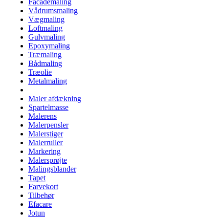
Facademaling
Vådrumsmaling
Vægmaling
Loftmaling
Gulvmaling
Epoxymaling
Træmaling
Bådmaling
Træolie
Metalmaling
Maler afdækning
Spartelmasse
Malerens
Malerpensler
Malerstiger
Malerruller
Markering
Malersprøjte
Malingsblander
Tapet
Farvekort
Tilbehør
Efacare
Jotun