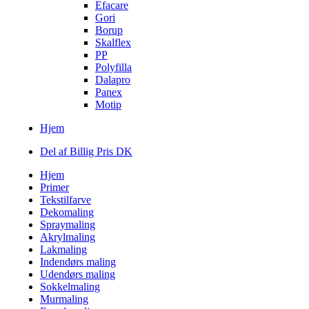
Efacare
Gori
Borup
Skalflex
PP
Polyfilla
Dalapro
Panex
Motip
Hjem
Del af Billig Pris DK
Hjem
Primer
Tekstilfarve
Dekomaling
Spraymaling
Akrylmaling
Lakmaling
Indendørs maling
Udendørs maling
Sokkelmaling
Murmaling