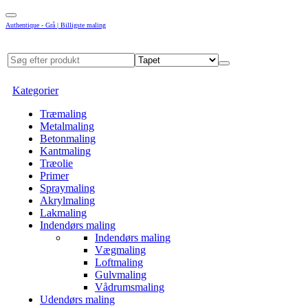
Authentique - Grå | Billigste maling
Kategorier
Træmaling
Metalmaling
Betonmaling
Kantmaling
Træolie
Primer
Spraymaling
Akrylmaling
Lakmaling
Indendørs maling
Indendørs maling
Vægmaling
Loftmaling
Gulvmaling
Vådrumsmaling
Udendørs maling