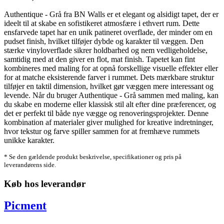
Authentique - Grå fra BN Walls er et elegant og alsidigt tapet, der er
ideelt til at skabe en sofistikeret atmosfære i ethvert rum. Dette
ensfarvede tapet har en unik patineret overflade, der minder om en
pudset finish, hvilket tilføjer dybde og karakter til væggen. Den
stærke vinyloverflade sikrer holdbarhed og nem vedligeholdelse,
samtidig med at den giver en flot, mat finish. Tapetet kan fint
kombineres med maling for at opnå forskellige visuelle effekter eller
for at matche eksisterende farver i rummet. Dets mærkbare struktur
tilføjer en taktil dimension, hvilket gør væggen mere interessant og
levende. Når du bruger Authentique - Grå sammen med maling, kan
du skabe en moderne eller klassisk stil alt efter dine præferencer, og
det er perfekt til både nye vægge og renoveringsprojekter. Denne
kombination af materialer giver mulighed for kreative indretninger,
hvor tekstur og farve spiller sammen for at fremhæve rummets
unikke karakter.
* Se den gældende produkt beskrivelse, specifikationer og pris på
leverandørens side.
Køb hos leverandør
Picment