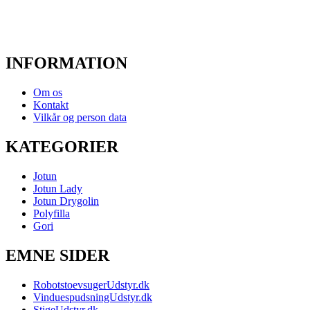
INFORMATION
Om os
Kontakt
Vilkår og person data
KATEGORIER
Jotun
Jotun Lady
Jotun Drygolin
Polyfilla
Gori
EMNE SIDER
RobotstoevsugerUdstyr.dk
VinduespudsningUdstyr.dk
StigeUdstyr.dk