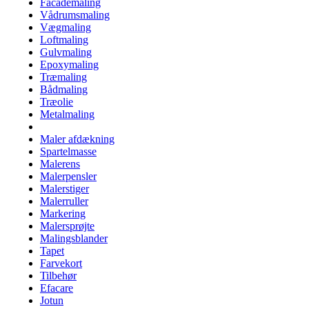
Facademaling
Vådrumsmaling
Vægmaling
Loftmaling
Gulvmaling
Epoxymaling
Træmaling
Bådmaling
Træolie
Metalmaling
Maler afdækning
Spartelmasse
Malerens
Malerpensler
Malerstiger
Malerruller
Markering
Malersprøjte
Malingsblander
Tapet
Farvekort
Tilbehør
Efacare
Jotun