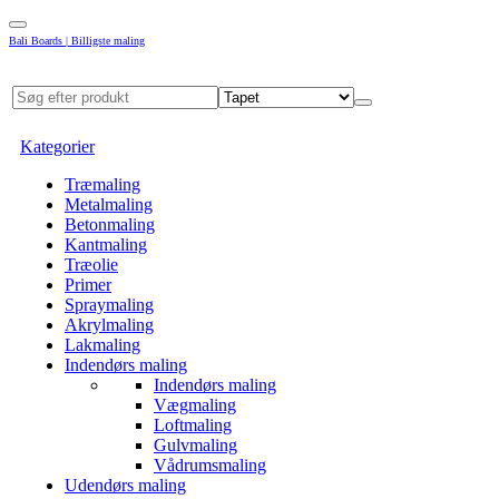
Bali Boards | Billigste maling
Kategorier
Træmaling
Metalmaling
Betonmaling
Kantmaling
Træolie
Primer
Spraymaling
Akrylmaling
Lakmaling
Indendørs maling
Indendørs maling
Vægmaling
Loftmaling
Gulvmaling
Vådrumsmaling
Udendørs maling