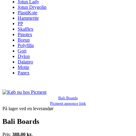
Jotun Lady
Jotun Drygolin
PlastiKote
Hammerite
PP
Skalflex
Pinotex
Borup
Polyfilla
Gori
Dylon
Dalapro
Motip
Panex
Bali Boards
Picment annonce link
På lager ved en leverandør
Bali Boards
Pris:
388,00 kr.