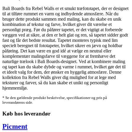
Bali Boards fra Rebel Walls er et smukt træfototapet, der er designet
til at tilføre rummet en varm og indbydende atmosfære. Når du
bruger dette produkt sammen med maling, kan du skabe en unik
kombination af tekstur og farve, hvilket giver dit værelse et
personligt præg. Før du påfører tapetet, er det vigtigt at forberede
væggen ved at sikre, at den er helt glat og ren, så tapetet sidder godt
fast og får det bedste resultat. Tapetet monteres typisk med lim
specielt beregnet til fototapeter, hvilket sikrer en jævn og holdbar
påføring. Det kan være en god idé at vælge en neutral eller
komplementær malingsfarve til væggene for at fremhæve det
naturlige trælook i Bali Boards-designet. Ved at kombinere maling
og tapet kan du skabe dybde og varme i rummet, hvilket gør det til
et ideelt valg for dem, der ønsker en hyggelig atmosfære. Denne
kollektion fra Rebel Walls giver dig mulighed for at lege med
teksturer og farver, så du kan skabe et unikt og personligt
hjemmemiljø.
* Se den gældende produkt beskrivelse, specifikationer og pris på
leverandørens side.
Køb hos leverandør
Picment