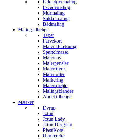
Udendørs maling
Facademaling
Murmaling
Sokkelmaling
Bådmaling
Maling tilbehør
Tapet
Farvekort
Maler afdækning
Spartelmasse
Malerens
Malerpensler
Malerstiger
Malerruller
Markering
Malersprøjte
Malingsblander
Andet tilbehør
Mærker
Dyrup
Jotun
Jotun Lady
Jotun Drygolin
PlastiKote
Hammerite