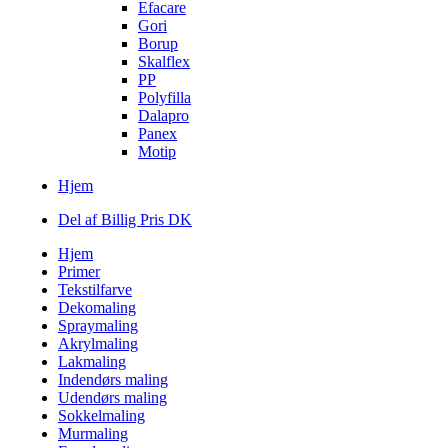
Efacare
Gori
Borup
Skalflex
PP
Polyfilla
Dalapro
Panex
Motip
Hjem
Del af Billig Pris DK
Hjem
Primer
Tekstilfarve
Dekomaling
Spraymaling
Akrylmaling
Lakmaling
Indendørs maling
Udendørs maling
Sokkelmaling
Murmaling