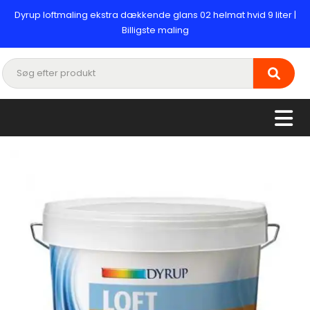
Dyrup loftmaling ekstra dækkende glans 02 helmat hvid 9 liter |
Billigste maling