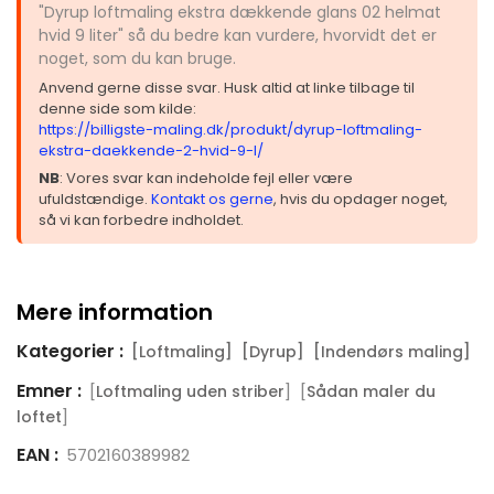
"Dyrup loftmaling ekstra dækkende glans 02 helmat
hvid 9 liter" så du bedre kan vurdere, hvorvidt det er
noget, som du kan bruge.
Anvend gerne disse svar. Husk altid at linke tilbage til
denne side som kilde:
https://billigste-maling.dk/produkt/dyrup-loftmaling-
ekstra-daekkende-2-hvid-9-l/
NB
: Vores svar kan indeholde fejl eller være
ufuldstændige.
Kontakt os gerne
, hvis du opdager noget,
så vi kan forbedre indholdet.
Mere information
Kategorier :
[Loftmaling]
[Dyrup]
[Indendørs maling]
Emner :
[
] [
Loftmaling uden striber
Sådan maler du
]
loftet
EAN :
5702160389982