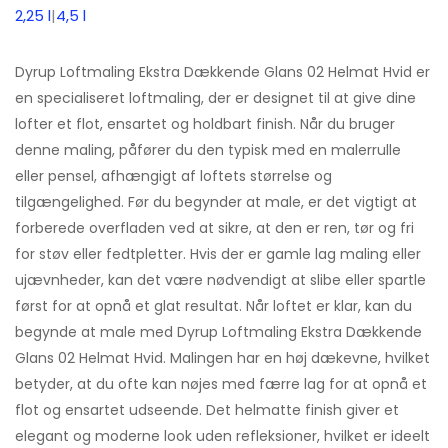
2,25 l
|
4,5 l
Dyrup Loftmaling Ekstra Dækkende Glans 02 Helmat Hvid er
en specialiseret loftmaling, der er designet til at give dine
lofter et flot, ensartet og holdbart finish. Når du bruger
denne maling, påfører du den typisk med en malerrulle
eller pensel, afhængigt af loftets størrelse og
tilgængelighed. Før du begynder at male, er det vigtigt at
forberede overfladen ved at sikre, at den er ren, tør og fri
for støv eller fedtpletter. Hvis der er gamle lag maling eller
ujævnheder, kan det være nødvendigt at slibe eller spartle
først for at opnå et glat resultat. Når loftet er klar, kan du
begynde at male med Dyrup Loftmaling Ekstra Dækkende
Glans 02 Helmat Hvid. Malingen har en høj dækevne, hvilket
betyder, at du ofte kan nøjes med færre lag for at opnå et
flot og ensartet udseende. Det helmatte finish giver et
elegant og moderne look uden refleksioner, hvilket er ideelt