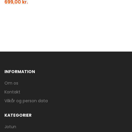
699,00 kr.
INFORMATION
Om os
Kontakt
Vilkår og person data
KATEGORIER
Jotun