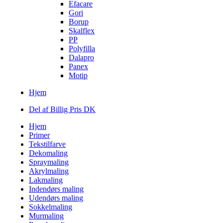
Efacare
Gori
Borup
Skalflex
PP
Polyfilla
Dalapro
Panex
Motip
Hjem
Del af Billig Pris DK
Hjem
Primer
Tekstilfarve
Dekomaling
Spraymaling
Akrylmaling
Lakmaling
Indendørs maling
Udendørs maling
Sokkelmaling
Murmaling