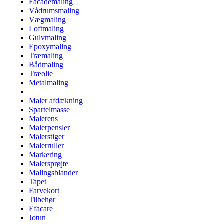
Facademaling
Vådrumsmaling
Vægmaling
Loftmaling
Gulvmaling
Epoxymaling
Træmaling
Bådmaling
Træolie
Metalmaling
Maler afdækning
Spartelmasse
Malerens
Malerpensler
Malerstiger
Malerruller
Markering
Malersprøjte
Malingsblander
Tapet
Farvekort
Tilbehør
Efacare
Jotun