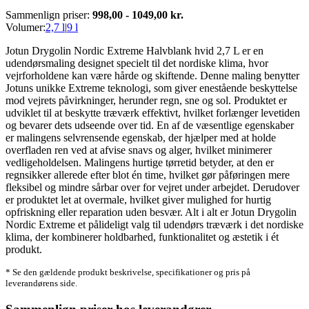
Sammenlign priser:
998,00 - 1049,00 kr.
Volumer:
2,7 l
|
9 l
Jotun Drygolin Nordic Extreme Halvblank hvid 2,7 L er en
udendørsmaling designet specielt til det nordiske klima, hvor
vejrforholdene kan være hårde og skiftende. Denne maling benytter
Jotuns unikke Extreme teknologi, som giver enestående beskyttelse
mod vejrets påvirkninger, herunder regn, sne og sol. Produktet er
udviklet til at beskytte træværk effektivt, hvilket forlænger levetiden
og bevarer dets udseende over tid. En af de væsentlige egenskaber
er malingens selvrensende egenskab, der hjælper med at holde
overfladen ren ved at afvise snavs og alger, hvilket minimerer
vedligeholdelsen. Malingens hurtige tørretid betyder, at den er
regnsikker allerede efter blot én time, hvilket gør påføringen mere
fleksibel og mindre sårbar over for vejret under arbejdet. Derudover
er produktet let at overmale, hvilket giver mulighed for hurtig
opfriskning eller reparation uden besvær. Alt i alt er Jotun Drygolin
Nordic Extreme et pålideligt valg til udendørs træværk i det nordiske
klima, der kombinerer holdbarhed, funktionalitet og æstetik i ét
produkt.
* Se den gældende produkt beskrivelse, specifikationer og pris på
leverandørens side.