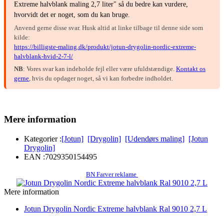
Extreme halvblank maling 2,7 liter" så du bedre kan vurdere,
hvorvidt det er noget, som du kan bruge.
Anvend gerne disse svar. Husk altid at linke tilbage til denne side som
kilde:
https://billigste-maling.dk/produkt/jotun-drygolin-nordic-extreme-
halvblank-hvid-2-7-l/
NB
: Vores svar kan indeholde fejl eller være ufuldstændige.
Kontakt os
gerne
, hvis du opdager noget, så vi kan forbedre indholdet.
Mere information
Kategorier :
[Jotun]
[Drygolin]
[Udendørs maling]
[Jotun
Drygolin]
EAN :
7029350154495
BN Farver reklame
Mere information
Jotun Drygolin Nordic Extreme halvblank Ral 9010 2,7 L