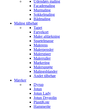
Udendørs maling
Facademaling
Murmaling
Sokkelmaling
Bådmaling
Maling tilbehør
Tapet
Farvekort
Maler afdækning
Spartelmasse
Malerens
Malerpensler
Malerstiger
Malerruller
Markering
Malersprøjte
Malingsblander
Andet tilbehør
Mærker
Dyrup
Jotun
Jotun Lady
Jotun Drygolin
PlastiKote
Hammerite