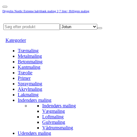
Drygolin Nordic Extreme halvblank maling 2,7 liter | Billigste maling
Kategorier
Træmaling
Metalmaling
Betonmaling
Kantmaling
Træolie
Primer
Spraymaling
Akrylmaling
Lakmaling
Indendørs maling
Indendørs maling
Vægmaling
Loftmaling
Gulvmaling
Vådrumsmaling
Udendørs maling