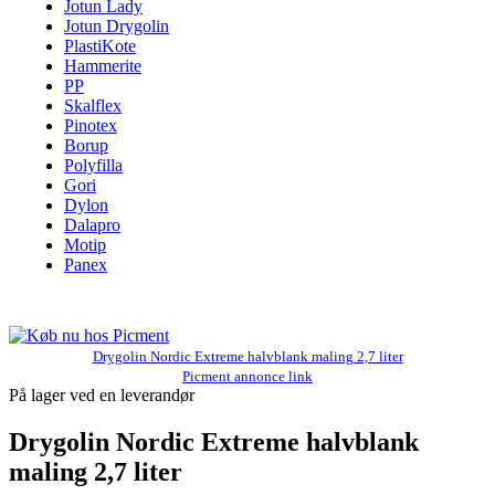
Jotun Lady
Jotun Drygolin
PlastiKote
Hammerite
PP
Skalflex
Pinotex
Borup
Polyfilla
Gori
Dylon
Dalapro
Motip
Panex
Drygolin Nordic Extreme halvblank maling 2,7 liter
Picment annonce link
På lager ved en leverandør
Drygolin Nordic Extreme halvblank
maling 2,7 liter