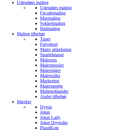
Udendørs maling
Udendørs maling
Facademaling
Murmaling
Sokkelmaling
Bådmaling
Maling tilbehør
Tapet
Farvekort
Maler afdækning
Spartelmasse
Malerens
Malerpensler
Malerstiger
Malerruller
Markering
Malersprøjte
Malingsblander
Andet tilbehør
Mærker
Dyrup
Jotun
Jotun Lady
Jotun Drygolin
PlastiKote