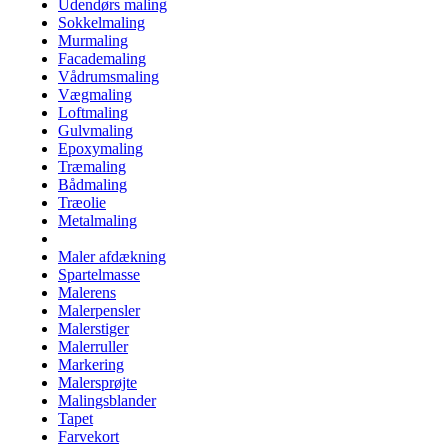
Udendørs maling
Sokkelmaling
Murmaling
Facademaling
Vådrumsmaling
Vægmaling
Loftmaling
Gulvmaling
Epoxymaling
Træmaling
Bådmaling
Træolie
Metalmaling
Maler afdækning
Spartelmasse
Malerens
Malerpensler
Malerstiger
Malerruller
Markering
Malersprøjte
Malingsblander
Tapet
Farvekort