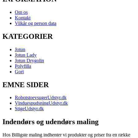
Om os
Kontakt
Vilkår og person data
KATEGORIER
Jotun
Jotun Lady
Jotun Drygolin
Polyfilla
Gori
EMNE SIDER
RobotstoevsugerUdstyr.dk
VinduespudsningUdstyr.dk
StigeUdstyr.dk
Indendørs og udendørs maling
Hos Billigste maling indhenter vi produkter og priser fra en række