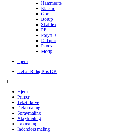
Hammerite
Efacare
Gori
Borup
Skalflex
PP
Polyfilla
Dalapro
Panex
Motip
Hjem
Del af Billig Pris DK
Hjem
Primer
Tekstilfarve
Dekomaling
Spraymaling
Akrylmaling
Lakmaling
Indendørs maling