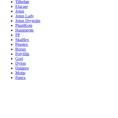
Tilbehør
Efacare
Jotun
Jotun Lady
Jotun Drygolin
PlastiKote
Hammerite
PP
Skalflex
Pinotex
Borup
Polyfilla
Gori
Dylon
Dalapro
Motip
Panex