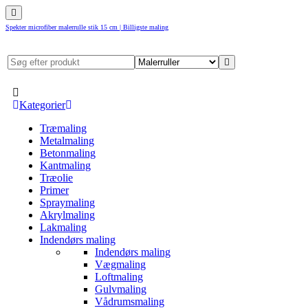
Spekter microfiber malerrulle stik 15 cm | Billigste maling
Kategorier
Træmaling
Metalmaling
Betonmaling
Kantmaling
Træolie
Primer
Spraymaling
Akrylmaling
Lakmaling
Indendørs maling
Indendørs maling
Vægmaling
Loftmaling
Gulvmaling
Vådrumsmaling