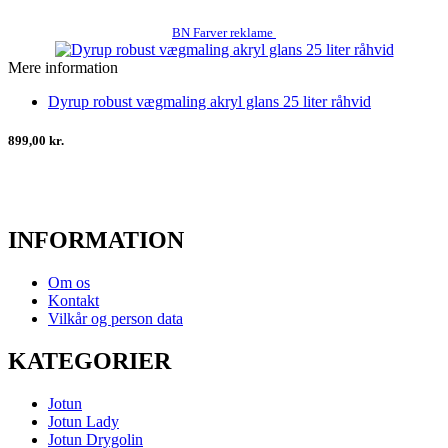
BN Farver reklame
Mere information
Dyrup robust vægmaling akryl glans 25 liter råhvid
899,00 kr.
INFORMATION
Om os
Kontakt
Vilkår og person data
KATEGORIER
Jotun
Jotun Lady
Jotun Drygolin