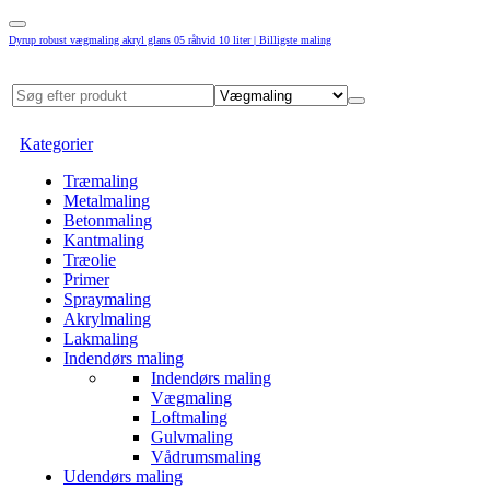
Dyrup robust vægmaling akryl glans 05 råhvid 10 liter | Billigste maling
Kategorier
Træmaling
Metalmaling
Betonmaling
Kantmaling
Træolie
Primer
Spraymaling
Akrylmaling
Lakmaling
Indendørs maling
Indendørs maling
Vægmaling
Loftmaling
Gulvmaling
Vådrumsmaling
Udendørs maling