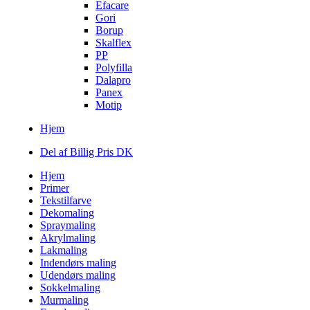
Efacare
Gori
Borup
Skalflex
PP
Polyfilla
Dalapro
Panex
Motip
Hjem
Del af Billig Pris DK
Hjem
Primer
Tekstilfarve
Dekomaling
Spraymaling
Akrylmaling
Lakmaling
Indendørs maling
Udendørs maling
Sokkelmaling
Murmaling