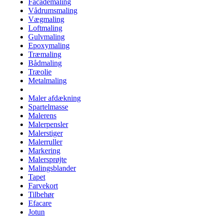
Facademaling
Vådrumsmaling
Vægmaling
Loftmaling
Gulvmaling
Epoxymaling
Træmaling
Bådmaling
Træolie
Metalmaling
Maler afdækning
Spartelmasse
Malerens
Malerpensler
Malerstiger
Malerruller
Markering
Malersprøjte
Malingsblander
Tapet
Farvekort
Tilbehør
Efacare
Jotun