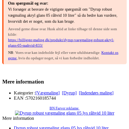
Om spørgsmål og svar:
Vi forsøger at besvare de vigtigste spørgsmål om "Dyrup robust
vægmaling akryl glans 05 råhvid 10 liter" så du bedre kan vurdere,
hvorvidt det er noget, som du kan bruge.
Anvend gerne disse svar. Husk altid at linke tilbage til denne side som
kilde:
https://billigste-maling.dk/produkt/dyrup-vaegmaling-robust-akryl-
glans-05-raahvid-833/
NB
: Vores svar kan indeholde fejl eller være ufuldstændige.
Kontakt os
gerne
, hvis du opdager noget, så vi kan forbedre indholdet.
Mere information
Kategorier :
[Vægmaling]
[Dyrup]
[Indendørs maling]
EAN :
5702160185744
BN Farver reklame
Mere information
Dyrup robust vægmaling glans 05 lys råhvid 10 liter