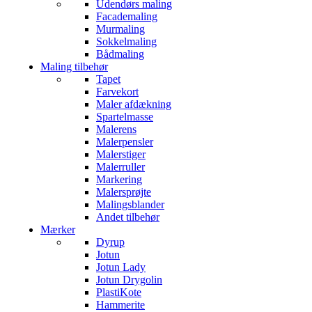
Udendørs maling
Facademaling
Murmaling
Sokkelmaling
Bådmaling
Maling tilbehør
Tapet
Farvekort
Maler afdækning
Spartelmasse
Malerens
Malerpensler
Malerstiger
Malerruller
Markering
Malersprøjte
Malingsblander
Andet tilbehør
Mærker
Dyrup
Jotun
Jotun Lady
Jotun Drygolin
PlastiKote
Hammerite