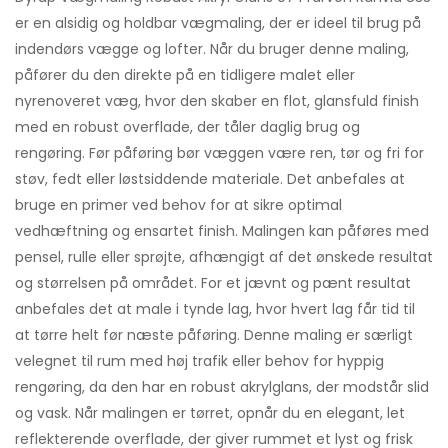
er en alsidig og holdbar vægmaling, der er ideel til brug på
indendørs vægge og lofter. Når du bruger denne maling,
påfører du den direkte på en tidligere malet eller
nyrenoveret væg, hvor den skaber en flot, glansfuld finish
med en robust overflade, der tåler daglig brug og
rengøring. Før påføring bør væggen være ren, tør og fri for
støv, fedt eller løstsiddende materiale. Det anbefales at
bruge en primer ved behov for at sikre optimal
vedhæftning og ensartet finish. Malingen kan påføres med
pensel, rulle eller sprøjte, afhængigt af det ønskede resultat
og størrelsen på området. For et jævnt og pænt resultat
anbefales det at male i tynde lag, hvor hvert lag får tid til
at tørre helt før næste påføring. Denne maling er særligt
velegnet til rum med høj trafik eller behov for hyppig
rengøring, da den har en robust akrylglans, der modstår slid
og vask. Når malingen er tørret, opnår du en elegant, let
reflekterende overflade, der giver rummet et lyst og frisk