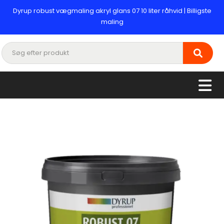
Dyrup robust vægmaling akryl glans 07 10 liter råhvid | Billigste
maling